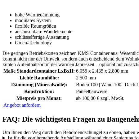
hohe Wärmedämmung
modulares System
flexible Raumgrößen
austauschbare Wandelemente
schlüsselfertige Ausstattung
Green-Technology
Die geringen Betriebskosten zeichnen KMS-Container aus: Wesentl
kommt nicht nur der Umwelt, sondern auch entscheidend dem Wohnk
kühlen Aufenthaltsort in der warmen Jahreszeit – optional mit zusätzl
Maße Standardcontainer LxBxH:
6.055 x 2.435 x 2.800 mm
Lichte Raumhöhe:
2.500 mm
Dämmung (Mineralwolle):
Boden 100 | Wand 100 | Dach
Konstruktion:
Paneelbauweise
Mietpreis pro Monat:
ab 100,00 € zzgl. MwSt.
Angebot anfordern
FAQ: Die wichtigsten Fragen zu Baugeneh
Um Ihnen den Weg durch den Behördendschungel zu ebnen, haben wir 
Ist für die vorübergehende Aufstellung während einer Sanierung (