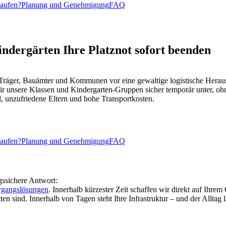
kaufen?
Planung und Genehmigung
FAQ
ndergärten Ihre Platznot sofort beenden
a-Träger, Bauämter und Kommunen vor eine gewaltige logistische Hera
wir unsere Klassen und Kindergarten-Gruppen sicher temporär unter, oh
, unzufriedene Eltern und hohe Transportkosten.
kaufen?
Planung und Genehmigung
FAQ
gssichere Antwort:
rgangslösungen
. Innerhalb kürzester Zeit schaffen wir direkt auf Ihrem
en sind. Innerhalb von Tagen steht Ihre Infrastruktur – und der Alltag