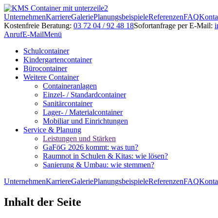
Unternehmen
Karriere
Galerie
Planungsbeispiele
Referenzen
FAQ
Konta
Kostenfreie Beratung:
03 72 04 / 92 48 18
Sofortanfrage per E-Mail:
i
Anruf
E-Mail
Menü
Schulcontainer
Kindergartencontainer
Bürocontainer
Weitere Container
Containeranlagen
Einzel- / Standardcontainer
Sanitärcontainer
Lager- / Materialcontainer
Mobiliar und Einrichtungen
Service & Planung
Leistungen und Stärken
GaFöG 2026 kommt: was tun?
Raumnot in Schulen & Kitas: wie lösen?
Sanierung & Umbau: wie stemmen?
Unternehmen
Karriere
Galerie
Planungsbeispiele
Referenzen
FAQ
Konta
Inhalt der Seite