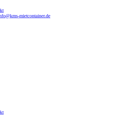
kt
nfo@kms-mietcontainer.de
kt