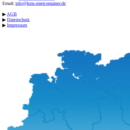
Email:
info@kms-mietcontainer.de
▶
AGB
▶
Datenschutz
▶
Impressum