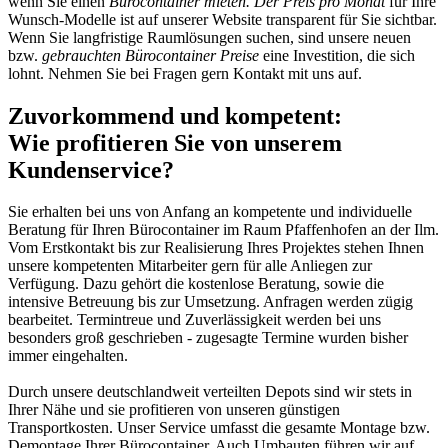
wenn Sie einen
Bürocontainer mieten. Der Preis pro Monat
für Ihre
Wunsch-Modelle ist auf unserer Website transparent für Sie sichtbar.
Wenn Sie langfristige Raumlösungen suchen, sind unsere neuen
bzw.
gebrauchten Bürocontainer Preise
eine Investition, die sich
lohnt. Nehmen Sie bei Fragen gern Kontakt mit uns auf.
Zuvorkommend und kompetent:
Wie profitieren Sie von unserem
Kundenservice?
Sie erhalten bei uns von Anfang an kompetente und individuelle
Beratung für Ihren Bürocontainer im Raum Pfaffenhofen an der Ilm.
Vom Erstkontakt bis zur Realisierung Ihres Projektes stehen Ihnen
unsere kompetenten Mitarbeiter gern für alle Anliegen zur
Verfügung. Dazu gehört die kostenlose Beratung, sowie die
intensive Betreuung bis zur Umsetzung. Anfragen werden zügig
bearbeitet. Termintreue und Zuverlässigkeit werden bei uns
besonders groß geschrieben - zugesagte Termine wurden bisher
immer eingehalten.
Durch unsere deutschlandweit verteilten Depots sind wir stets in
Ihrer Nähe und sie profitieren von unseren günstigen
Transportkosten. Unser Service umfasst die gesamte Montage bzw.
Demontage Ihrer Bürocontainer. Auch Umbauten führen wir auf