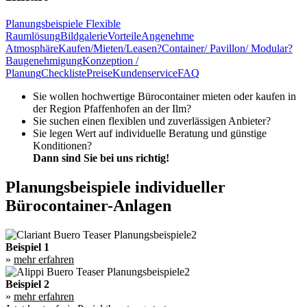
Planungsbeispiele
Flexible
Raumlösung
Bildgalerie
Vorteile
Angenehme
Atmosphäre
Kaufen/Mieten/Leasen?
Container/ Pavillon/ Modular?
Baugenehmigung
Konzeption /
Planung
Checkliste
Preise
Kundenservice
FAQ
Sie wollen hochwertige Bürocontainer mieten oder kaufen in
der Region Pfaffenhofen an der Ilm?
Sie suchen einen flexiblen und zuverlässigen Anbieter?
Sie legen Wert auf individuelle Beratung und günstige
Konditionen?
Dann sind Sie bei uns richtig!
Planungsbeispiele individueller
Bürocontainer-Anlagen
Beispiel 1
»
mehr erfahren
Beispiel 2
»
mehr erfahren