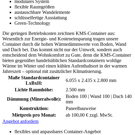
modulares System
flexible Raumgrößen
austauschbare Wandelemente
schlüsselfertige Ausstattung
Green-Technology
Die geringen Betriebskosten zeichnen KMS-Container aus:
Wesentlich zur Energie- und Kosteneinsparung tragen unsere
Container durch die hohen Wärmedämmwerte von Boden, Wand
und Dach bei. Das kommt nicht nur der Umwelt, sondern auch
entscheidend dem Wohnkomfort zu Gute, denn die KMS-Container
bieten gegenüber handelsüblichen Standardcontainern wohlige
Wärme im Winter und einen kühlen Aufenthaltsort in der warmen
Jahreszeit – optional mit zusätzlicher Klimatisierung.
Maße Standardcontainer
6.055 x 2.435 x 2.800 mm
LxBxH:
Lichte Raumhöhe:
2.500 mm
Boden 100 | Wand 100 | Dach 140
Dämmung (Mineralwolle):
mm
Konstruktion:
Paneelbauweise
Mietpreis pro Monat:
ab 100,00 € zzgl. MwSt.
Angebot anfordern
flexibles und anpassbares Container-Angebot