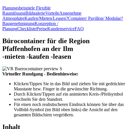
Planungsbeispiele
Flexible
Raumlösung
Bildgalerie
Vorteile
Angenehme
Atmosphäre
Kaufen/Mieten/Leasen?
Container/ Pavillon/ Modular?
Baugenehmigung
Konzeption /
Planung
Checkliste
Preise
Kundenservice
FAQ
Bürocontainer für die Region
Pfaffenhofen an der Ilm
-
mieten
-
kaufen
-
leasen
Virtueller Rundgang - Bedienhinweise:
Klicken/Tippen Sie in das Bild und ziehen Sie mit gedrückter
Maustaste bzw. Finger in die gewünschte Richtung.
Durch Klicken/Tippen auf ein animiertes Kreis-/Pfeilsymbol
wechseln Sie den Standort.
Für einen noch realistischeren Eindruck können Sie über das
Vollbild-Symbol (im Bild oben links) die Ansicht auf den
gesamten Bildschirm vergrößern.
Inhalt