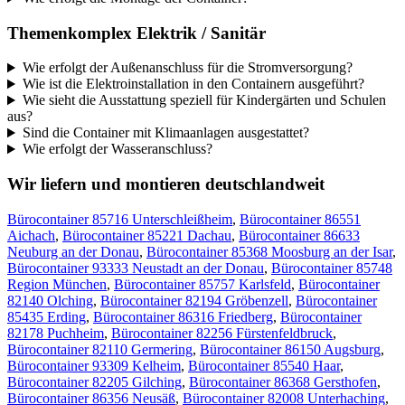
Themenkomplex Elektrik / Sanitär
Wie erfolgt der Außenanschluss für die Stromversorgung?
Wie ist die Elektroinstallation in den Containern ausgeführt?
Wie sieht die Ausstattung speziell für Kindergärten und Schulen
aus?
Sind die Container mit Klimaanlagen ausgestattet?
Wie erfolgt der Wasseranschluss?
Wir liefern und montieren deutschlandweit
Bürocontainer 85716 Unterschleißheim
,
Bürocontainer 86551
Aichach
,
Bürocontainer 85221 Dachau
,
Bürocontainer 86633
Neuburg an der Donau
,
Bürocontainer 85368 Moosburg an der Isar
,
Bürocontainer 93333 Neustadt an der Donau
,
Bürocontainer 85748
Region München
,
Bürocontainer 85757 Karlsfeld
,
Bürocontainer
82140 Olching
,
Bürocontainer 82194 Gröbenzell
,
Bürocontainer
85435 Erding
,
Bürocontainer 86316 Friedberg
,
Bürocontainer
82178 Puchheim
,
Bürocontainer 82256 Fürstenfeldbruck
,
Bürocontainer 82110 Germering
,
Bürocontainer 86150 Augsburg
,
Bürocontainer 93309 Kelheim
,
Bürocontainer 85540 Haar
,
Bürocontainer 82205 Gilching
,
Bürocontainer 86368 Gersthofen
,
Bürocontainer 86356 Neusäß
,
Bürocontainer 82008 Unterhaching
,