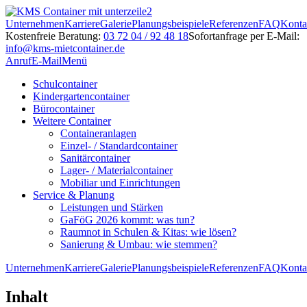
Unternehmen
Karriere
Galerie
Planungsbeispiele
Referenzen
FAQ
Konta
Kostenfreie Beratung:
03 72 04 / 92 48 18
Sofortanfrage per E-Mail:
info@kms-mietcontainer.de
Anruf
E-Mail
Menü
Schulcontainer
Kindergartencontainer
Bürocontainer
Weitere Container
Containeranlagen
Einzel- / Standardcontainer
Sanitärcontainer
Lager- / Materialcontainer
Mobiliar und Einrichtungen
Service & Planung
Leistungen und Stärken
GaFöG 2026 kommt: was tun?
Raumnot in Schulen & Kitas: wie lösen?
Sanierung & Umbau: wie stemmen?
Unternehmen
Karriere
Galerie
Planungsbeispiele
Referenzen
FAQ
Konta
Inhalt