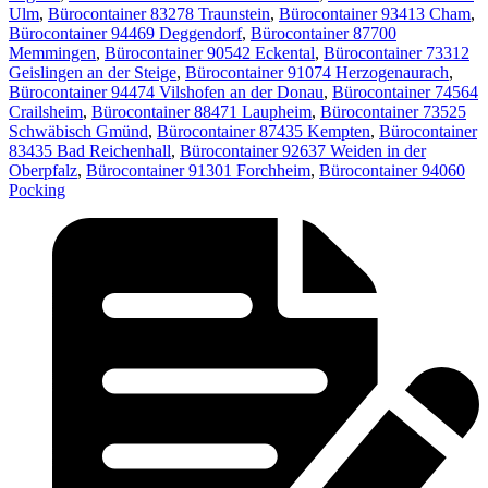
Ulm
,
Bürocontainer 83278 Traunstein
,
Bürocontainer 93413 Cham
,
Bürocontainer 94469 Deggendorf
,
Bürocontainer 87700
Memmingen
,
Bürocontainer 90542 Eckental
,
Bürocontainer 73312
Geislingen an der Steige
,
Bürocontainer 91074 Herzogenaurach
,
Bürocontainer 94474 Vilshofen an der Donau
,
Bürocontainer 74564
Crailsheim
,
Bürocontainer 88471 Laupheim
,
Bürocontainer 73525
Schwäbisch Gmünd
,
Bürocontainer 87435 Kempten
,
Bürocontainer
83435 Bad Reichenhall
,
Bürocontainer 92637 Weiden in der
Oberpfalz
,
Bürocontainer 91301 Forchheim
,
Bürocontainer 94060
Pocking