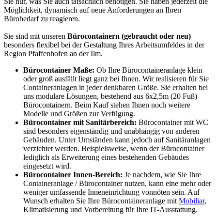
Sie nur, was Sie auch tatsächlich benötigen. Sie haben jederzeit die
Möglichkeit, dynamisch auf neue Anforderungen an Ihren
Bürobedarf zu reagieren.
Sie sind mit unseren
Bürocontainern (gebraucht oder neu)
besonders flexibel bei der Gestaltung Ihres Arbeitsumfeldes in der
Region Pfaffenhofen an der Ilm.
Bürocontainer Maße:
Ob Ihre Bürocontaineranlage klein
oder groß ausfällt liegt ganz bei Ihnen. Wir realisieren für Sie
Containeranlagen in jeder denkbaren Größe. Sie erhalten bei
uns modulare Lösungen, bestehend aus 6x2,5m (20 Fuß)
Bürocontainern. Beim Kauf stehen Ihnen noch weitere
Modelle und Größen zur Verfügung.
Bürocontainer mit Sanitärbereich:
Bürocontainer mit WC
sind besonders eigenständig und unabhängig von anderen
Gebäuden. Unter Umständen kann jedoch auf Sanitäranlagen
verzichtet werden. Beispielsweise, wenn der Bürocontainer
lediglich als Erweiterung eines bestehenden Gebäudes
eingesetzt wird.
Bürocontainer Innen-Bereich:
Je nachdem, wie Sie Ihre
Containeranlage / Bürocontainer nutzen, kann eine mehr oder
weniger umfassende Inneneinrichtung vonnöten sein. Auf
Wunsch erhalten Sie Ihre Bürocontaineranlage mit
Mobiliar
,
Klimatisierung und Vorbereitung für Ihre IT-Ausstattung.