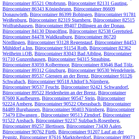
Bürocontainer 85521 Ottobrunn
,
Bürocontainer 82131 Gauting
,
Bürocontainer 86343 Königsbrunn
,
Bürocontainer 86609
Donauwörth
,
Bürocontainer 86399 Bobingen
,
Bürocontainer 91781
Weißenburg
,
Bürocontainer 82319 Starnberg
,
Bürocontainer 82515
Wolfratshausen
,
Bürocontainer 89407 Dillingen an der Donau
,
Bürocontainer 84130 Dingolfing
,
Bürocontainer 82538 Geretsried
,
Bürocontainer 84478 Waldkraiburg
,
Bürocontainer 86720
Nördlingen
,
Bürocontainer 93128 Regenstauf
,
Bürocontainer 84453
Mühldorf a.Inn
,
Bürocontainer 91154 Roth
,
Bürocontainer 82362
Weilheim i.OB
,
Bürocontainer 83043 Bad Aibling
,
Bürocontainer
91710 Gunzenhausen
,
Bürocontainer 94315 Straubing
,
Bürocontainer 83059 Kolbermoor
,
Bürocontainer 83646 Bad Tölz
,
Bürocontainer 89312 Günzburg
,
Bürocontainer 90530 Wendelstein
,
Bürocontainer 89537 Giengen an der Brenz
,
Bürocontainer 91126
Schwabach
,
Bürocontainer 90518 Altdorf b.Nürnberg
,
Bürocontainer 90537 Feucht
,
Bürocontainer 92421 Schwandorf
,
Bürocontainer 89522 Heidenheim an der Brenz
,
Bürocontainer
87600 Kaufbeuren
,
Bürocontainer 90547 Stein
,
Bürocontainer
92224 Amberg
,
Bürocontainer 90522 Oberasbach
,
Bürocontainer
84489 Burghausen
,
Bürocontainer 90403 Nürnberg
,
Bürocontainer
73479 Ellwangen
,
Bürocontainer 90513 Zirndorf
,
Bürocontainer
91522 Ansbach
,
Bürocontainer 92237 Sulzbach-Rosenberg
,
Bürocontainer 89257 Illertissen
,
Bürocontainer 73430 Aalen
,
Bürocontainer 90762 Fürth
,
Bürocontainer 91207 Lauf an der
Pegnitz
,
Bürocontainer 87616 Marktoberdorf
,
Bürocontainer 89073