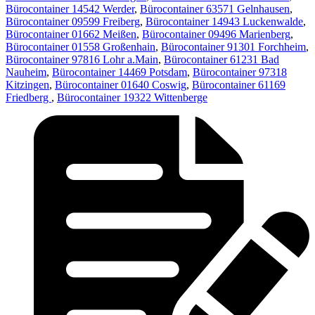
Bürocontainer 14542 Werder
,
Bürocontainer 63571 Gelnhausen
,
Bürocontainer 09599 Freiberg
,
Bürocontainer 14943 Luckenwalde
,
Bürocontainer 01662 Meißen
,
Bürocontainer 09496 Marienberg
,
Bürocontainer 01558 Großenhain
,
Bürocontainer 91301 Forchheim
,
Bürocontainer 97816 Lohr a.Main
,
Bürocontainer 61231 Bad
Nauheim
,
Bürocontainer 14469 Potsdam
,
Bürocontainer 97318
Kitzingen
,
Bürocontainer 01640 Coswig
,
Bürocontainer 61169
Friedberg
,
Bürocontainer 19322 Wittenberge