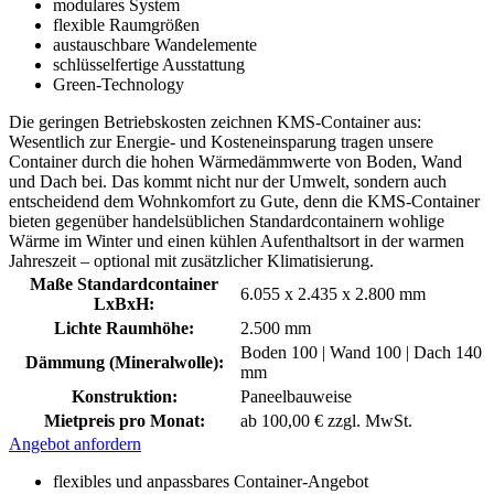
modulares System
flexible Raumgrößen
austauschbare Wandelemente
schlüsselfertige Ausstattung
Green-Technology
Die geringen Betriebskosten zeichnen KMS-Container aus:
Wesentlich zur Energie- und Kosteneinsparung tragen unsere
Container durch die hohen Wärmedämmwerte von Boden, Wand
und Dach bei. Das kommt nicht nur der Umwelt, sondern auch
entscheidend dem Wohnkomfort zu Gute, denn die KMS-Container
bieten gegenüber handelsüblichen Standardcontainern wohlige
Wärme im Winter und einen kühlen Aufenthaltsort in der warmen
Jahreszeit – optional mit zusätzlicher Klimatisierung.
Maße Standardcontainer
6.055 x 2.435 x 2.800 mm
LxBxH:
Lichte Raumhöhe:
2.500 mm
Boden 100 | Wand 100 | Dach 140
Dämmung (Mineralwolle):
mm
Konstruktion:
Paneelbauweise
Mietpreis pro Monat:
ab 100,00 € zzgl. MwSt.
Angebot anfordern
flexibles und anpassbares Container-Angebot