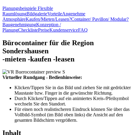
Planungsbeispiele
Flexible
Raumlösung
Bildgalerie
Vorteile
Angenehme
Atmosphäre
Kaufen/Mieten/Leasen?
Container/ Pavillon/ Modular?
Baugenehmigung
Konzeption /
Planung
Checkliste
Preise
Kundenservice
FAQ
Bürocontainer für die Region
Sondershausen
-
mieten
-
kaufen
-
leasen
Virtueller Rundgang - Bedienhinweise:
Klicken/Tippen Sie in das Bild und ziehen Sie mit gedrückter
Maustaste bzw. Finger in die gewünschte Richtung.
Durch Klicken/Tippen auf ein animiertes Kreis-/Pfeilsymbol
wechseln Sie den Standort.
Für einen noch realistischeren Eindruck können Sie über das
Vollbild-Symbol (im Bild oben links) die Ansicht auf den
gesamten Bildschirm vergrößern.
Inhalt