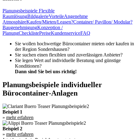
Planungsbeispiele
Flexible
Raumlösung
Bildgalerie
Vorteile
Angenehme
Atmosphäre
Kaufen/Mieten/Leasen?
Container/ Pavillon/ Modular?
Baugenehmigung
Konzeption /
Planung
Checkliste
Preise
Kundenservice
FAQ
Sie wollen hochwertige Bürocontainer mieten oder kaufen in
der Region Sondershausen?
Sie suchen einen flexiblen und zuverlässigen Anbieter?
Sie legen Wert auf individuelle Beratung und günstige
Konditionen?
Dann sind Sie bei uns richtig!
Planungsbeispiele individueller
Bürocontainer-Anlagen
Beispiel 1
»
mehr erfahren
Beispiel 2
»
mehr erfahren