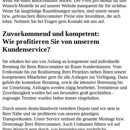
wenn Sie einen
Bürocontainer mieten. Der Preis pro Monat
für Ihre
Wunsch-Modelle ist auf unserer Website transparent für Sie sichtbar.
Wenn Sie langfristige Raumlösungen suchen, sind unsere neuen
bzw.
gebrauchten Bürocontainer Preise
eine Investition, die sich
lohnt. Nehmen Sie bei Fragen gern Kontakt mit uns auf.
Zuvorkommend und kompetent:
Wie profitieren Sie von unserem
Kundenservice?
Sie erhalten bei uns von Anfang an kompetente und individuelle
Beratung für Ihren Bürocontainer im Raum Sondershausen. Vom
Erstkontakt bis zur Realisierung Ihres Projektes stehen Ihnen unsere
kompetenten Mitarbeiter gern für alle Anliegen zur Verfügung. Dazu
gehört die kostenlose Beratung, sowie die intensive Betreuung bis
zur Umsetzung. Anfragen werden zügig bearbeitet. Termintreue und
Zuverlässigkeit werden bei uns besonders groß geschrieben -
zugesagte Termine wurden bisher immer eingehalten.
Durch unsere deutschlandweit verteilten Depots sind wir stets in
Ihrer Nähe und sie profitieren von unseren günstigen
Transportkosten. Unser Service umfasst die gesamte Montage bzw.
Demontage Ihrer Bürocontainer. Auch Umbauten führen wir auf
Ihren Wunsch gern durch, wie beispielsweise zusätzliche