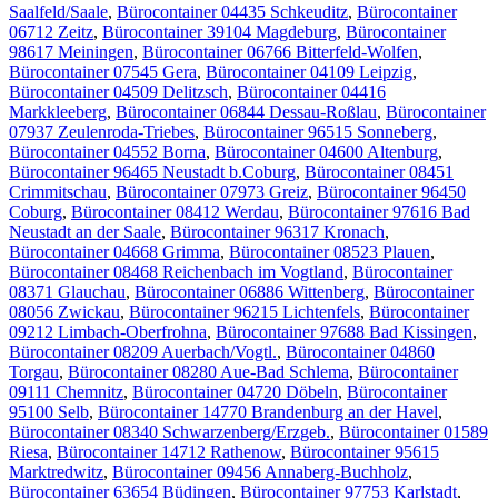
Saalfeld/Saale
,
Bürocontainer 04435 Schkeuditz
,
Bürocontainer
06712 Zeitz
,
Bürocontainer 39104 Magdeburg
,
Bürocontainer
98617 Meiningen
,
Bürocontainer 06766 Bitterfeld-Wolfen
,
Bürocontainer 07545 Gera
,
Bürocontainer 04109 Leipzig
,
Bürocontainer 04509 Delitzsch
,
Bürocontainer 04416
Markkleeberg
,
Bürocontainer 06844 Dessau-Roßlau
,
Bürocontainer
07937 Zeulenroda-Triebes
,
Bürocontainer 96515 Sonneberg
,
Bürocontainer 04552 Borna
,
Bürocontainer 04600 Altenburg
,
Bürocontainer 96465 Neustadt b.Coburg
,
Bürocontainer 08451
Crimmitschau
,
Bürocontainer 07973 Greiz
,
Bürocontainer 96450
Coburg
,
Bürocontainer 08412 Werdau
,
Bürocontainer 97616 Bad
Neustadt an der Saale
,
Bürocontainer 96317 Kronach
,
Bürocontainer 04668 Grimma
,
Bürocontainer 08523 Plauen
,
Bürocontainer 08468 Reichenbach im Vogtland
,
Bürocontainer
08371 Glauchau
,
Bürocontainer 06886 Wittenberg
,
Bürocontainer
08056 Zwickau
,
Bürocontainer 96215 Lichtenfels
,
Bürocontainer
09212 Limbach-Oberfrohna
,
Bürocontainer 97688 Bad Kissingen
,
Bürocontainer 08209 Auerbach/Vogtl.
,
Bürocontainer 04860
Torgau
,
Bürocontainer 08280 Aue-Bad Schlema
,
Bürocontainer
09111 Chemnitz
,
Bürocontainer 04720 Döbeln
,
Bürocontainer
95100 Selb
,
Bürocontainer 14770 Brandenburg an der Havel
,
Bürocontainer 08340 Schwarzenberg/Erzgeb.
,
Bürocontainer 01589
Riesa
,
Bürocontainer 14712 Rathenow
,
Bürocontainer 95615
Marktredwitz
,
Bürocontainer 09456 Annaberg-Buchholz
,
Bürocontainer 63654 Büdingen
,
Bürocontainer 97753 Karlstadt
,