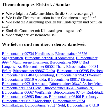
Themenkomplex Elektrik / Sanitär
Wie erfolgt der Außenanschluss für die Stromversorgung?
Wie ist die Elektroinstallation in den Containern ausgeführt?
Wie sieht die Ausstattung speziell für Kindergärten und Schulen
aus?
Sind die Container mit Klimaanlagen ausgestattet?
Wie erfolgt der Wasseranschluss?
Wir liefern und montieren deutschlandweit
Bürocontainer 99734 Nordhausen
,
Bürocontainer 06526
Sangerhausen
,
Bürocontainer 99610 Sömmerda
,
Bürocontainer
99974 Mühlhausen/Thüringen
,
Bürocontainer 99947 Bad
Langensalza
,
Bürocontainer 06502 Thale
,
Bürocontainer 99084
Erfurt
,
Bürocontainer 99867 Gotha
,
Bürocontainer 06295 Eisleben
,
Bürocontainer 06484 Quedlinburg
,
Bürocontainer 99423 Weimar
,
Bürocontainer 99510 Apolda
,
Bürocontainer 99817 Eisenach
,
Bürocontainer 99310 Arnstadt
,
Bürocontainer 06449 Aschersleben
,
Bürocontainer 07743 Jena
,
Bürocontainer 06618 Naumburg
,
Bürocontainer 06667 Weißenfels
,
Bürocontainer 07407 Rudolstadt
,
Bürocontainer 98693 Ilmenau
,
Bürocontainer 06406 Bernburg
,
Bürocontainer 06217 Merseburg
,
Bürocontainer 98574
Schmalkalden
,
Bürocontainer 98527 Suhl
,
Bürocontainer 07318