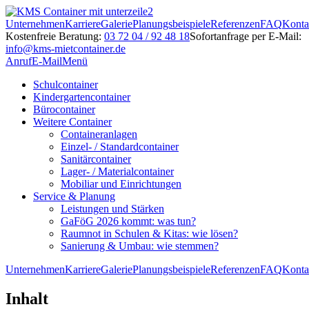
Unternehmen
Karriere
Galerie
Planungsbeispiele
Referenzen
FAQ
Konta
Kostenfreie Beratung:
03 72 04 / 92 48 18
Sofortanfrage per E-Mail:
info@kms-mietcontainer.de
Anruf
E-Mail
Menü
Schulcontainer
Kindergartencontainer
Bürocontainer
Weitere Container
Containeranlagen
Einzel- / Standardcontainer
Sanitärcontainer
Lager- / Materialcontainer
Mobiliar und Einrichtungen
Service & Planung
Leistungen und Stärken
GaFöG 2026 kommt: was tun?
Raumnot in Schulen & Kitas: wie lösen?
Sanierung & Umbau: wie stemmen?
Unternehmen
Karriere
Galerie
Planungsbeispiele
Referenzen
FAQ
Konta
Inhalt