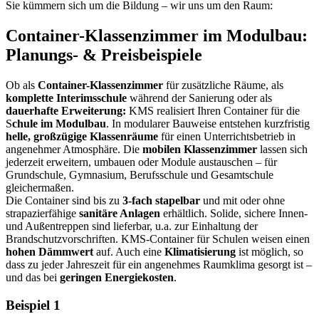
Sie kümmern sich um die Bildung – wir uns um den Raum:
Container-Klassenzimmer im Modulbau:
Planungs- & Preisbeispiele
Ob als
Container-Klassenzimmer
für zusätzliche Räume, als
komplette Interimsschule
während der Sanierung oder als
dauerhafte Erweiterung:
KMS realisiert Ihren Container für die
S
chule im Modulbau
. In modularer Bauweise entstehen kurzfristig
helle, großzügige Klassenräume
für einen Unterrichtsbetrieb in
angenehmer Atmosphäre. Die
mobilen Klassenzimmer
lassen sich
jederzeit erweitern, umbauen oder Module austauschen – für
Grundschule, Gymnasium, Berufsschule und Gesamtschule
gleichermaßen.
Die Container sind bis zu
3-fach stapelbar
und mit oder ohne
strapazierfähige
sanitäre Anlagen
erhältlich. Solide, sichere Innen-
und Außentreppen sind lieferbar, u.a. zur Einhaltung der
Brandschutzvorschriften. KMS-Container für Schulen weisen einen
hohen Dämmwert
auf. Auch eine
Klimatisierung
ist möglich, so
dass zu jeder Jahreszeit für ein angenehmes Raumklima gesorgt ist –
und das bei
geringen Energiekosten
.
Beispiel 1