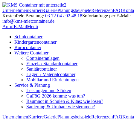
Unternehmen
Karriere
Galerie
Planungsbeispiele
Referenzen
FAQ
Konta
Kostenfreie Beratung:
03 72 04 / 92 48 18
Sofortanfrage per E-Mail:
info@kms-mietcontainer.de
Anruf
E-Mail
Menü
Schulcontainer
Kindergartencontainer
Bürocontainer
Weitere Container
Containeranlagen
Einzel- / Standardcontainer
Sanitärcontainer
Lager- / Materialcontainer
Mobiliar und Einrichtungen
Service & Planung
Leistungen und Stärken
GaFöG 2026 kommt: was tun?
Raumnot in Schulen & Kitas: wie lösen?
Sanierung & Umbau: wie stemmen?
Unternehmen
Karriere
Galerie
Planungsbeispiele
Referenzen
FAQ
Konta