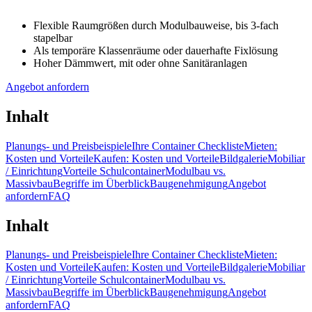
Flexible Raumgrößen durch Modulbauweise, bis 3-fach
stapelbar
Als temporäre Klassenräume oder dauerhafte Fixlösung
Hoher Dämmwert, mit oder ohne Sanitäranlagen
Angebot anfordern
Inhalt
Planungs- und Preisbeispiele
Ihre Container Checkliste
Mieten:
Kosten und Vorteile
Kaufen: Kosten und Vorteile
Bildgalerie
Mobiliar
/ Einrichtung
Vorteile Schulcontainer
Modulbau vs.
Massivbau
Begriffe im Überblick
Baugenehmigung
Angebot
anfordern
FAQ
Inhalt
Planungs- und Preisbeispiele
Ihre Container Checkliste
Mieten:
Kosten und Vorteile
Kaufen: Kosten und Vorteile
Bildgalerie
Mobiliar
/ Einrichtung
Vorteile Schulcontainer
Modulbau vs.
Massivbau
Begriffe im Überblick
Baugenehmigung
Angebot
anfordern
FAQ