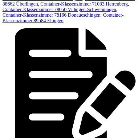
88662 Überlingen
,
Container-Klassenzimmer 71083 Herrenberg
,
Container-Klassenzimmer 78050 Villingen-Schwenningen
,
Container-Klassenzimmer 78166 Donaueschingen
,
Container-
Klassenzimmer 89584 Ehingen