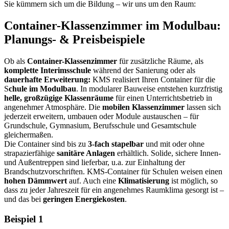
Sie kümmern sich um die Bildung – wir uns um den Raum:
Container-Klassenzimmer im Modulbau:
Planungs- & Preisbeispiele
Ob als
Container-Klassenzimmer
für zusätzliche Räume, als
komplette Interimsschule
während der Sanierung oder als
dauerhafte Erweiterung:
KMS realisiert Ihren Container für die
S
chule im Modulbau
. In modularer Bauweise entstehen kurzfristig
helle, großzügige Klassenräume
für einen Unterrichtsbetrieb in
angenehmer Atmosphäre. Die
mobilen Klassenzimmer
lassen sich
jederzeit erweitern, umbauen oder Module austauschen – für
Grundschule, Gymnasium, Berufsschule und Gesamtschule
gleichermaßen.
Die Container sind bis zu
3-fach stapelbar
und mit oder ohne
strapazierfähige
sanitäre Anlagen
erhältlich. Solide, sichere Innen-
und Außentreppen sind lieferbar, u.a. zur Einhaltung der
Brandschutzvorschriften. KMS-Container für Schulen weisen einen
hohen Dämmwert
auf. Auch eine
Klimatisierung
ist möglich, so
dass zu jeder Jahreszeit für ein angenehmes Raumklima gesorgt ist –
und das bei
geringen Energiekosten
.
Beispiel 1