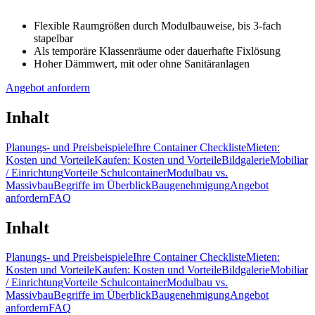
Flexible Raumgrößen durch Modulbauweise, bis 3-fach
stapelbar
Als temporäre Klassenräume oder dauerhafte Fixlösung
Hoher Dämmwert, mit oder ohne Sanitäranlagen
Angebot anfordern
Inhalt
Planungs- und Preisbeispiele
Ihre Container Checkliste
Mieten:
Kosten und Vorteile
Kaufen: Kosten und Vorteile
Bildgalerie
Mobiliar
/ Einrichtung
Vorteile Schulcontainer
Modulbau vs.
Massivbau
Begriffe im Überblick
Baugenehmigung
Angebot
anfordern
FAQ
Inhalt
Planungs- und Preisbeispiele
Ihre Container Checkliste
Mieten:
Kosten und Vorteile
Kaufen: Kosten und Vorteile
Bildgalerie
Mobiliar
/ Einrichtung
Vorteile Schulcontainer
Modulbau vs.
Massivbau
Begriffe im Überblick
Baugenehmigung
Angebot
anfordern
FAQ