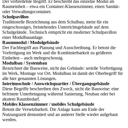
Der verbreitetste Begriff. Er beschreibt das einzelne Modul als
Raumeinheit – etwa ein Container-Klassenzimmer, einen Sanitär-
oder Verwaltungscontainer.
Schulpavillon
Traditionelle Bezeichnung aus dem Schulbau, meist für ein
eingeschossiges, freistehendes Unterrichtsgebäude auf dem
Schulgelände. Technisch entspricht ein moderner Schulpavillon
einer Modulbauanlage.
Raummodul / Modulgebäude
Der Fachbegriff aus Planung und Ausschreibung. Er betont die
Vorfertigung im Werk und die Kombinierbarkeit zu größeren
Einheiten – auch mehrgeschossig.
Modulbau / Systembau
Bezeichnet die Bauweise, nicht das Gebäude: serielle Vorfertigung
im Werk, Montage vor Ort. Modulbau ist damit der Oberbegriff für
alle hier genannten Lösungen.
Interimsschule / Ausweichquartier / Übergangsgebäude
Diese Begriffe beschreiben den Zweck, nicht die Bauweise: eine
befristete Unterbringung während Sanierung, Neubau oder bei
akutem Raumbedarf.
Mobiles Klassenzimmer / mobiles Schulgebäude
Betont die Versetzbarkeit. Die Anlage kann am Ende der
Nutzungszeit demontiert und an anderer Stelle wieder aufgebaut
werden.