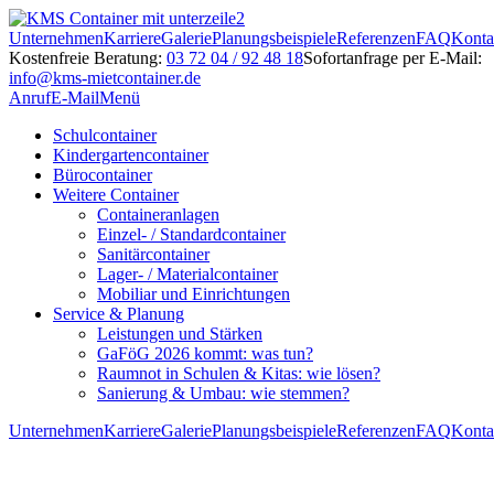
Unternehmen
Karriere
Galerie
Planungsbeispiele
Referenzen
FAQ
Konta
Kostenfreie Beratung:
03 72 04 / 92 48 18
Sofortanfrage per E-Mail:
info@kms-mietcontainer.de
Anruf
E-Mail
Menü
Schulcontainer
Kindergartencontainer
Bürocontainer
Weitere Container
Containeranlagen
Einzel- / Standardcontainer
Sanitärcontainer
Lager- / Materialcontainer
Mobiliar und Einrichtungen
Service & Planung
Leistungen und Stärken
GaFöG 2026 kommt: was tun?
Raumnot in Schulen & Kitas: wie lösen?
Sanierung & Umbau: wie stemmen?
Unternehmen
Karriere
Galerie
Planungsbeispiele
Referenzen
FAQ
Konta