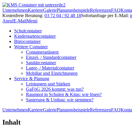
Unternehmen
Karriere
Galerie
Planungsbeispiele
Referenzen
FAQ
Konta
Kostenfreie Beratung:
03 72 04 / 92 48 18
Sofortanfrage per E-Mail:
i
Anruf
E-Mail
Menü
Schulcontainer
Kindergartencontainer
Bürocontainer
Weitere Container
Containeranlagen
Einzel- / Standardcontainer
Sanitärcontainer
Lager- / Materialcontainer
Mobiliar und Einrichtungen
Service & Planung
Leistungen und Stärken
GaFöG 2026 kommt: was tun?
Raumnot in Schulen & Kitas: wie lösen?
Sanierung & Umbau: wie stemmen?
Unternehmen
Karriere
Galerie
Planungsbeispiele
Referenzen
FAQ
Konta
Inhalt