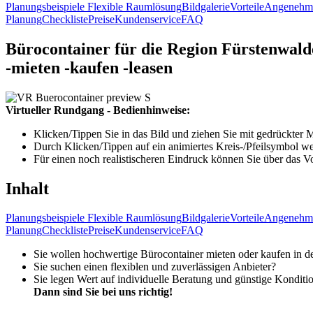
Planungsbeispiele
Flexible Raumlösung
Bildgalerie
Vorteile
Angenehm
Planung
Checkliste
Preise
Kundenservice
FAQ
Bürocontainer für die Region Fürstenwald
-
mieten
-
kaufen
-
leasen
Virtueller Rundgang - Bedienhinweise:
Klicken/Tippen Sie in das Bild und ziehen Sie mit gedrückter 
Durch Klicken/Tippen auf ein animiertes Kreis-/Pfeilsymbol we
Für einen noch realistischeren Eindruck können Sie über das V
Inhalt
Planungsbeispiele
Flexible Raumlösung
Bildgalerie
Vorteile
Angenehm
Planung
Checkliste
Preise
Kundenservice
FAQ
Sie wollen hochwertige Bürocontainer mieten oder kaufen in 
Sie suchen einen flexiblen und zuverlässigen Anbieter?
Sie legen Wert auf individuelle Beratung und günstige Konditi
Dann sind Sie bei uns richtig!