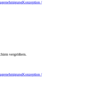
ugenehmigung
Konzeption /
schirm vergrößern.
ugenehmigung
Konzeption /