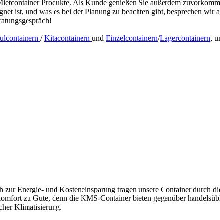
 Mietcontainer Produkte. Als Kunde genießen Sie außerdem zuvorkomme
gnet ist, und was es bei der Planung zu beachten gibt, besprechen wir
eratungsgespräch!
ulcontainern
/
Kitacontainern
und
Einzelcontainern
/
Lagercontainern
, 
ich zur Energie- und Kosteneinsparung tragen unsere Container durc
omfort zu Gute, denn die KMS-Container bieten gegenüber handelsübl
icher Klimatisierung.