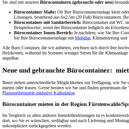
Sie sind mit unseren
Bürocontainern (gebraucht oder neu)
besonder
Bürocontainer Maße:
Ob Ihre Bürocontaineranlage klein oder 
Lösungen, bestehend aus 6x2,5m (20 Fuß) Bürocontainern. Be
Bürocontainer mit Sanitärbereich:
Bürocontainer mit WC sin
Beispielsweise, wenn der Bürocontainer lediglich als Erweiter
Bürocontainer Innen-Bereich:
Je nachdem, wie Sie Ihre Cont
Sie Ihre Bürocontaineranlage mit
Mobiliar
, Klimatisierung und 
Alle Buro Container, die wir anbieten, zeichnen sich durch ihre h
Heizkosten, während im Sommer weniger Strom für die Klimaanlage v
stapelbar.
Neue und gebrauchte Bürocontainer: miete
Ihnen stehen unterschiedliche Möglichkeiten zur Verfügung, wie Sie
mieten oder leasen. Gerne beraten wir Sie und finden gemeinsam die V
Planungsbeispiele inklusive Kalkulation
Bürocontainer mieten in der Region Fürstenwalde/Spr
Im Vergleich zu allen anderen Immobilienlösungen ist es konkurrenzl
dort, wo Sie es wünschen, verfügbar und nach Lieferung und Montag
unkompliziert zurückgegeben werden.