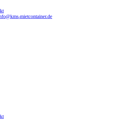
kt
nfo@kms-mietcontainer.de
kt