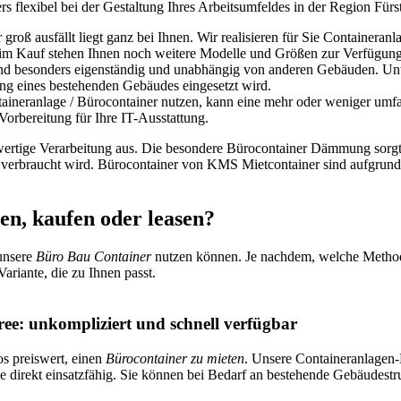
s flexibel bei der Gestaltung Ihres Arbeitsumfeldes in der Region Für
groß ausfällt liegt ganz bei Ihnen. Wir realisieren für Sie Containeran
im Kauf stehen Ihnen noch weitere Modelle und Größen zur Verfügung
d besonders eigenständig und unabhängig von anderen Gebäuden. Unte
ung eines bestehenden Gebäudes eingesetzt wird.
aineranlage / Bürocontainer nutzen, kann eine mehr oder weniger umf
Vorbereitung für Ihre IT-Ausstattung.
ochwertige Verarbeitung aus. Die besondere Bürocontainer Dämmung sor
erbraucht wird. Bürocontainer von KMS Mietcontainer sind aufgrund 
n, kaufen oder leasen?
 unsere
Büro Bau Container
nutzen können. Je nachdem, welche Method
ariante, die zu Ihnen passt.
ee: unkompliziert und schnell verfügbar
os preiswert, einen
Bürocontainer zu mieten
. Unsere Containeranlagen-
e direkt einsatzfähig. Sie können bei Bedarf an bestehende Gebäudes