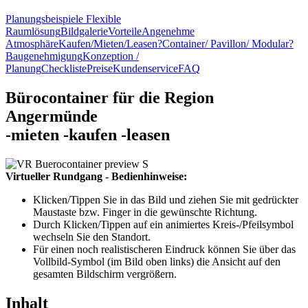
Planungsbeispiele
Flexible
Raumlösung
Bildgalerie
Vorteile
Angenehme
Atmosphäre
Kaufen/Mieten/Leasen?
Container/ Pavillon/ Modular?
Baugenehmigung
Konzeption /
Planung
Checkliste
Preise
Kundenservice
FAQ
Bürocontainer für die Region
Angermünde
-
mieten
-
kaufen
-
leasen
Virtueller Rundgang - Bedienhinweise:
Klicken/Tippen Sie in das Bild und ziehen Sie mit gedrückter
Maustaste bzw. Finger in die gewünschte Richtung.
Durch Klicken/Tippen auf ein animiertes Kreis-/Pfeilsymbol
wechseln Sie den Standort.
Für einen noch realistischeren Eindruck können Sie über das
Vollbild-Symbol (im Bild oben links) die Ansicht auf den
gesamten Bildschirm vergrößern.
Inhalt