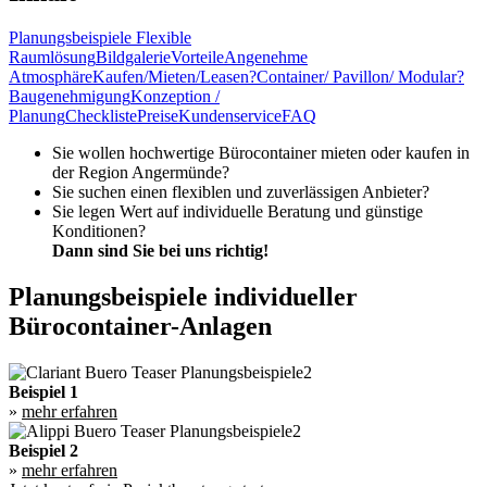
Planungsbeispiele
Flexible
Raumlösung
Bildgalerie
Vorteile
Angenehme
Atmosphäre
Kaufen/Mieten/Leasen?
Container/ Pavillon/ Modular?
Baugenehmigung
Konzeption /
Planung
Checkliste
Preise
Kundenservice
FAQ
Sie wollen hochwertige Bürocontainer mieten oder kaufen in
der Region Angermünde?
Sie suchen einen flexiblen und zuverlässigen Anbieter?
Sie legen Wert auf individuelle Beratung und günstige
Konditionen?
Dann sind Sie bei uns richtig!
Planungsbeispiele individueller
Bürocontainer-Anlagen
Beispiel 1
»
mehr erfahren
Beispiel 2
»
mehr erfahren