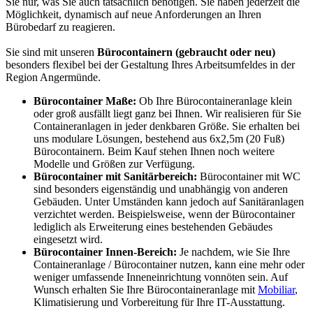
Sie nur, was Sie auch tatsächlich benötigen. Sie haben jederzeit die
Möglichkeit, dynamisch auf neue Anforderungen an Ihren
Bürobedarf zu reagieren.
Sie sind mit unseren
Bürocontainern (gebraucht oder neu)
besonders flexibel bei der Gestaltung Ihres Arbeitsumfeldes in der
Region Angermünde.
Bürocontainer Maße:
Ob Ihre Bürocontaineranlage klein
oder groß ausfällt liegt ganz bei Ihnen. Wir realisieren für Sie
Containeranlagen in jeder denkbaren Größe. Sie erhalten bei
uns modulare Lösungen, bestehend aus 6x2,5m (20 Fuß)
Bürocontainern. Beim Kauf stehen Ihnen noch weitere
Modelle und Größen zur Verfügung.
Bürocontainer mit Sanitärbereich:
Bürocontainer mit WC
sind besonders eigenständig und unabhängig von anderen
Gebäuden. Unter Umständen kann jedoch auf Sanitäranlagen
verzichtet werden. Beispielsweise, wenn der Bürocontainer
lediglich als Erweiterung eines bestehenden Gebäudes
eingesetzt wird.
Bürocontainer Innen-Bereich:
Je nachdem, wie Sie Ihre
Containeranlage / Bürocontainer nutzen, kann eine mehr oder
weniger umfassende Inneneinrichtung vonnöten sein. Auf
Wunsch erhalten Sie Ihre Bürocontaineranlage mit
Mobiliar
,
Klimatisierung und Vorbereitung für Ihre IT-Ausstattung.