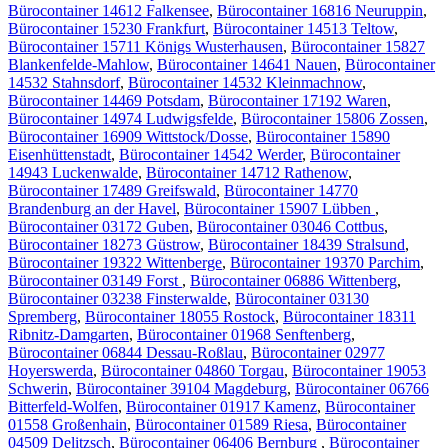
Bürocontainer 14612 Falkensee
,
Bürocontainer 16816 Neuruppin
,
Bürocontainer 15230 Frankfurt
,
Bürocontainer 14513 Teltow
,
Bürocontainer 15711 Königs Wusterhausen
,
Bürocontainer 15827
Blankenfelde-Mahlow
,
Bürocontainer 14641 Nauen
,
Bürocontainer
14532 Stahnsdorf
,
Bürocontainer 14532 Kleinmachnow
,
Bürocontainer 14469 Potsdam
,
Bürocontainer 17192 Waren
,
Bürocontainer 14974 Ludwigsfelde
,
Bürocontainer 15806 Zossen
,
Bürocontainer 16909 Wittstock/Dosse
,
Bürocontainer 15890
Eisenhüttenstadt
,
Bürocontainer 14542 Werder
,
Bürocontainer
14943 Luckenwalde
,
Bürocontainer 14712 Rathenow
,
Bürocontainer 17489 Greifswald
,
Bürocontainer 14770
Brandenburg an der Havel
,
Bürocontainer 15907 Lübben
,
Bürocontainer 03172 Guben
,
Bürocontainer 03046 Cottbus
,
Bürocontainer 18273 Güstrow
,
Bürocontainer 18439 Stralsund
,
Bürocontainer 19322 Wittenberge
,
Bürocontainer 19370 Parchim
,
Bürocontainer 03149 Forst
,
Bürocontainer 06886 Wittenberg
,
Bürocontainer 03238 Finsterwalde
,
Bürocontainer 03130
Spremberg
,
Bürocontainer 18055 Rostock
,
Bürocontainer 18311
Ribnitz-Damgarten
,
Bürocontainer 01968 Senftenberg
,
Bürocontainer 06844 Dessau-Roßlau
,
Bürocontainer 02977
Hoyerswerda
,
Bürocontainer 04860 Torgau
,
Bürocontainer 19053
Schwerin
,
Bürocontainer 39104 Magdeburg
,
Bürocontainer 06766
Bitterfeld-Wolfen
,
Bürocontainer 01917 Kamenz
,
Bürocontainer
01558 Großenhain
,
Bürocontainer 01589 Riesa
,
Bürocontainer
04509 Delitzsch
,
Bürocontainer 06406 Bernburg
,
Bürocontainer