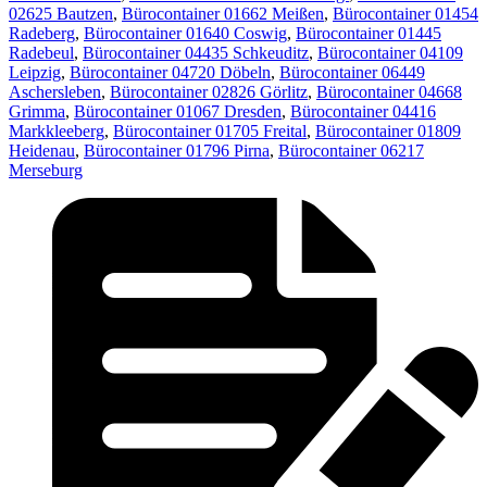
02625 Bautzen
,
Bürocontainer 01662 Meißen
,
Bürocontainer 01454
Radeberg
,
Bürocontainer 01640 Coswig
,
Bürocontainer 01445
Radebeul
,
Bürocontainer 04435 Schkeuditz
,
Bürocontainer 04109
Leipzig
,
Bürocontainer 04720 Döbeln
,
Bürocontainer 06449
Aschersleben
,
Bürocontainer 02826 Görlitz
,
Bürocontainer 04668
Grimma
,
Bürocontainer 01067 Dresden
,
Bürocontainer 04416
Markkleeberg
,
Bürocontainer 01705 Freital
,
Bürocontainer 01809
Heidenau
,
Bürocontainer 01796 Pirna
,
Bürocontainer 06217
Merseburg