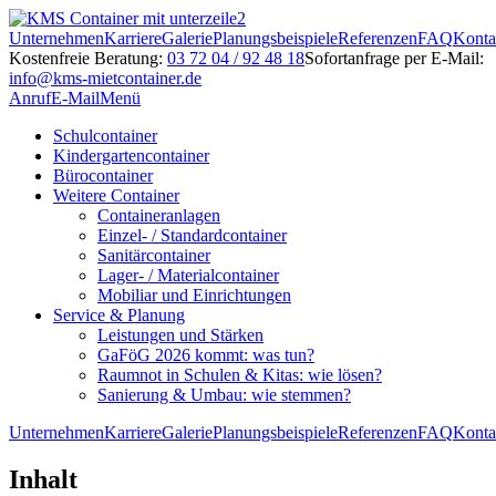
Unternehmen
Karriere
Galerie
Planungsbeispiele
Referenzen
FAQ
Konta
Kostenfreie Beratung:
03 72 04 / 92 48 18
Sofortanfrage per E-Mail:
info@kms-mietcontainer.de
Anruf
E-Mail
Menü
Schulcontainer
Kindergartencontainer
Bürocontainer
Weitere Container
Containeranlagen
Einzel- / Standardcontainer
Sanitärcontainer
Lager- / Materialcontainer
Mobiliar und Einrichtungen
Service & Planung
Leistungen und Stärken
GaFöG 2026 kommt: was tun?
Raumnot in Schulen & Kitas: wie lösen?
Sanierung & Umbau: wie stemmen?
Unternehmen
Karriere
Galerie
Planungsbeispiele
Referenzen
FAQ
Konta
Inhalt