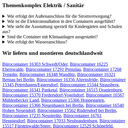
Themenkomplex Elektrik / Sanitär
Wie erfolgt der Außenanschluss für die Stromversorgung?
Wie ist die Elektroinstallation in den Containern ausgeführt?
Wie sieht die Ausstattung speziell für Kindergärten und Schulen
aus?
Sind die Container mit Klimaanlagen ausgestattet?
Wie erfolgt der Wasseranschluss?
Wir liefern und montieren deutschlandweit
Bürocontainer 16303 Schwedt/Oder
,
Bürocontainer 16225
Eberswalde
,
Bürocontainer 17291 Prenzlau
,
Bürocontainer 17268
Templin
,
Bürocontainer 16348 Wandlitz
,
Bürocontainer 16321
Bernau bei Berlin
,
Bürocontainer 16356 Ahrensfelde
,
Bürocontainer
15345 Petershagen/Eggersdorf
,
Bürocontainer 15344 Strausberg
,
Bürocontainer 16341 Panketal
,
Bürocontainer 16515 Oranienburg
,
Bürocontainer 15370 Fredersdorf-Vogelsdorf
,
Bürocontainer 16567
Mühlenbecker Land
,
Bürocontainer 15366 Hoppegarten
,
Bürocontainer 15366 Neuenhagen bei Berlin
,
Bürocontainer 16540
Hohen Neuendorf
,
Bürocontainer 15562 Rüdersdorf bei Berlin
,
Bürocontainer 17235 Neustrelitz
,
Bürocontainer 16761
Hennigsdorf
,
Bürocontainer 17033 Neubrandenburg
,
Bürocontainer
15517 Fürstenwalde/Spree
,
Bürocontainer 12529 Schönefeld
,