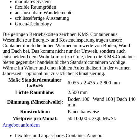
modulares System
flexible Raumgrößen
austauschbare Wandelemente
schlüsselfertige Ausstattung
Green-Technology
Die geringen Betriebskosten zeichnen KMS-Container aus:
Wesentlich zur Energie- und Kosteneinsparung tragen unsere
Container durch die hohen Wärmedämmwerte von Boden, Wand
und Dach bei. Das kommt nicht nur der Umwelt, sondern auch
entscheidend dem Wohnkomfort zu Gute, denn die KMS-Container
bieten gegenüber handelsüblichen Standardcontainern wohlige
Wärme im Winter und einen kühlen Aufenthaltsort in der warmen
Jahreszeit – optional mit zusätzlicher Klimatisierung.
Maße Standardcontainer
6.055 x 2.435 x 2.800 mm
LxBxH:
Lichte Raumhöhe:
2.500 mm
Boden 100 | Wand 100 | Dach 140
Dämmung (Mineralwolle):
mm
Konstruktion:
Paneelbauweise
Mietpreis pro Monat:
ab 100,00 € zzgl. MwSt.
Angebot anfordern
flexibles und anpassbares Container-Angebot