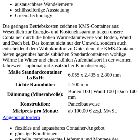
austauschbare Wandelemente
schlüsselfertige Ausstattung
Green-Technology
Die geringen Betriebskosten zeichnen KMS-Container aus:
Wesentlich zur Energie- und Kosteneinsparung tragen unsere
Container durch die hohen Wärmedämmwerte von Boden, Wand
und Dach bei. Das kommt nicht nur der Umwelt, sondern auch
entscheidend dem Wohnkomfort zu Gute, denn die KMS-Container
bieten gegenüber handelsüblichen Standardcontainern wohlige
Wärme im Winter und einen kühlen Aufenthaltsort in der warmen
Jahreszeit – optional mit zusätzlicher Klimatisierung.
Maße Standardcontainer
6.055 x 2.435 x 2.800 mm
LxBxH:
Lichte Raumhöhe:
2.500 mm
Boden 100 | Wand 100 | Dach 140
Dämmung (Mineralwolle):
mm
Konstruktion:
Paneelbauweise
Mietpreis pro Monat:
ab 100,00 € zzgl. MwSt.
Angebot anfordern
flexibles und anpassbares Container-Angebot
günstige Konditionen
schnelle, termingerechte Lieferung und Montage der