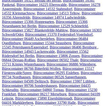
Bürocontainer 16321 Bernau bei Berlin
,
Bürocontainer 16341
Panketal
,
Bürocontainer 16225 Eberswalde
,
Bürocontainer 16278
Angermünde
,
Bürocontainer 14532 Stahnsdorf
,
Bürocontainer
14532 Kleinmachnow
,
Bürocontainer 14513 Teltow
,
Bürocontainer
16356 Ahrensfelde
,
Bürocontainer 14974 Ludwigsfelde
,
Bürocontainer 15366 Hoppegarten
,
Bürocontainer 15366
Neuenhagen bei Berlin
,
Bürocontainer 12529 Schönefeld
,
Bürocontainer 15827 Blankenfelde-Mahlow
,
Bürocontainer 16303
Schwedt/Oder
,
Bürocontainer 15370 Fredersdorf-Vogelsdorf
,
Bürocontainer 06449 Aschersleben
,
Bürocontainer 06484
Quedlinburg
,
Bürocontainer 15344 Strausberg
,
Bürocontainer
15345 Petershagen/Eggersdorf
,
Bürocontainer 06406 Bernburg
,
Bürocontainer 14943 Luckenwalde
,
Bürocontainer 15562
Rüdersdorf bei Berlin
,
Bürocontainer 15806 Zossen
,
Bürocontainer
06844 Dessau-Roßlau
,
Bürocontainer 06502 Thale
,
Bürocontainer
15711 Königs Wusterhausen
,
Bürocontainer 06886 Wittenberg
,
Bürocontainer 06766 Bitterfeld-Wolfen
,
Bürocontainer 15517
Fürstenwalde/Spree
,
Bürocontainer 06295 Eisleben
,
Bürocontainer
99734 Nordhausen
,
Bürocontainer 06526 Sangerhausen
,
Bürocontainer 04509 Delitzsch
,
Bürocontainer 15907 Lübben
,
Bürocontainer 99706 Sondershausen
,
Bürocontainer 04435
Schkeuditz
,
Bürocontainer 04860 Torgau
,
Bürocontainer 15230
Frankfurt
,
Bürocontainer 06217 Merseburg
,
Bürocontainer 04109
Leipzig
,
Bürocontainer 15890 Eisenhüttenstadt
,
Bürocontainer
04416 Markkleeberg
,
Bürocontainer 33790 Halle
,
Bürocontainer