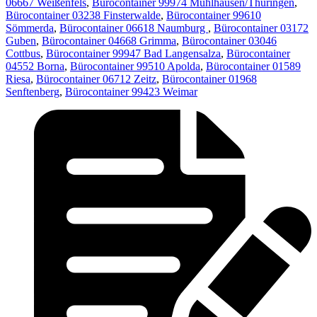
06667 Weißenfels
,
Bürocontainer 99974 Mühlhausen/Thüringen
,
Bürocontainer 03238 Finsterwalde
,
Bürocontainer 99610
Sömmerda
,
Bürocontainer 06618 Naumburg
,
Bürocontainer 03172
Guben
,
Bürocontainer 04668 Grimma
,
Bürocontainer 03046
Cottbus
,
Bürocontainer 99947 Bad Langensalza
,
Bürocontainer
04552 Borna
,
Bürocontainer 99510 Apolda
,
Bürocontainer 01589
Riesa
,
Bürocontainer 06712 Zeitz
,
Bürocontainer 01968
Senftenberg
,
Bürocontainer 99423 Weimar