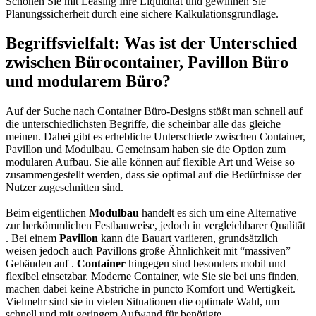
Schonen Sie mit Leasing Ihre Liquidität und gewinnen Sie
Planungssicherheit durch eine sichere Kalkulationsgrundlage.
Begriffsvielfalt: Was ist der Unterschied
zwischen Bürocontainer, Pavillon Büro
und modularem Büro?
Auf der Suche nach Container Büro-Designs stößt man schnell auf
die unterschiedlichsten Begriffe, die scheinbar alle das gleiche
meinen. Dabei gibt es erhebliche Unterschiede zwischen Container,
Pavillon und Modulbau. Gemeinsam haben sie die Option zum
modularen Aufbau. Sie alle können auf flexible Art und Weise so
zusammengestellt werden, dass sie optimal auf die Bedürfnisse der
Nutzer zugeschnitten sind.
Beim eigentlichen
Modulbau
handelt es sich um eine Alternative
zur herkömmlichen Festbauweise, jedoch in vergleichbarer Qualität
. Bei einem
Pavillon
kann die Bauart variieren, grundsätzlich
weisen jedoch auch Pavillons große Ähnlichkeit mit “massiven”
Gebäuden auf .
Container
hingegen sind besonders mobil und
flexibel einsetzbar. Moderne Container, wie Sie sie bei uns finden,
machen dabei keine Abstriche in puncto Komfort und Wertigkeit.
Vielmehr sind sie in vielen Situationen die optimale Wahl, um
schnell und mit geringem Aufwand für benötigte