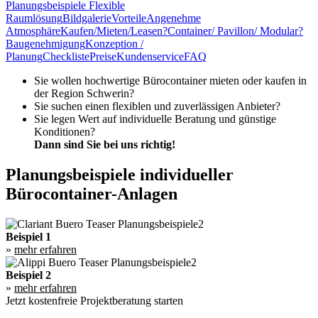
Planungsbeispiele
Flexible
Raumlösung
Bildgalerie
Vorteile
Angenehme
Atmosphäre
Kaufen/Mieten/Leasen?
Container/ Pavillon/ Modular?
Baugenehmigung
Konzeption /
Planung
Checkliste
Preise
Kundenservice
FAQ
Sie wollen hochwertige Bürocontainer mieten oder kaufen in
der Region Schwerin?
Sie suchen einen flexiblen und zuverlässigen Anbieter?
Sie legen Wert auf individuelle Beratung und günstige
Konditionen?
Dann sind Sie bei uns richtig!
Planungsbeispiele individueller
Bürocontainer-Anlagen
Beispiel 1
»
mehr erfahren
Beispiel 2
»
mehr erfahren
Jetzt kostenfreie Projektberatung starten