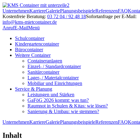
Unternehmen
Karriere
Galerie
Planungsbeispiele
Referenzen
FAQ
Konta
Kostenfreie Beratung:
03 72 04 / 92 48 18
Sofortanfrage per E-Mail:
info@kms-mietcontainer.de
Anruf
E-Mail
Menü
Schulcontainer
Kindergartencontainer
Bürocontainer
Weitere Container
Containeranlagen
Einzel- / Standardcontainer
Sanitärcontainer
Lager- / Materialcontainer
Mobiliar und Einrichtungen
Service & Planung
Leistungen und Stärken
GaFöG 2026 kommt: was tun?
Raumnot in Schulen & Kitas: wie lösen?
Sanierung & Umbau: wie stemmen?
Unternehmen
Karriere
Galerie
Planungsbeispiele
Referenzen
FAQ
Konta
Inhalt