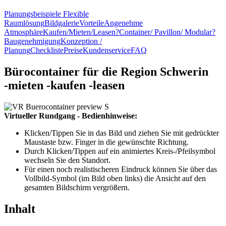
Planungsbeispiele
Flexible
Raumlösung
Bildgalerie
Vorteile
Angenehme
Atmosphäre
Kaufen/Mieten/Leasen?
Container/ Pavillon/ Modular?
Baugenehmigung
Konzeption /
Planung
Checkliste
Preise
Kundenservice
FAQ
Bürocontainer für die Region Schwerin
-
mieten
-
kaufen
-
leasen
Virtueller Rundgang - Bedienhinweise:
Klicken/Tippen Sie in das Bild und ziehen Sie mit gedrückter
Maustaste bzw. Finger in die gewünschte Richtung.
Durch Klicken/Tippen auf ein animiertes Kreis-/Pfeilsymbol
wechseln Sie den Standort.
Für einen noch realistischeren Eindruck können Sie über das
Vollbild-Symbol (im Bild oben links) die Ansicht auf den
gesamten Bildschirm vergrößern.
Inhalt