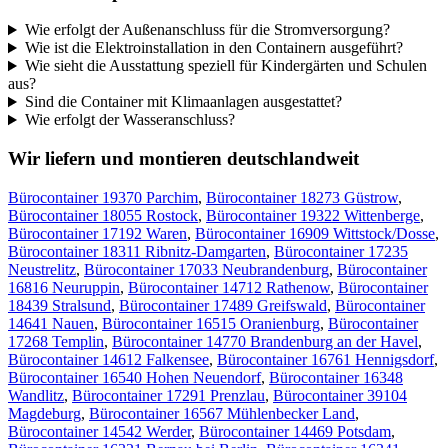
Wie erfolgt der Außenanschluss für die Stromversorgung?
Wie ist die Elektroinstallation in den Containern ausgeführt?
Wie sieht die Ausstattung speziell für Kindergärten und Schulen
aus?
Sind die Container mit Klimaanlagen ausgestattet?
Wie erfolgt der Wasseranschluss?
Wir liefern und montieren deutschlandweit
Bürocontainer 19370 Parchim
,
Bürocontainer 18273 Güstrow
,
Bürocontainer 18055 Rostock
,
Bürocontainer 19322 Wittenberge
,
Bürocontainer 17192 Waren
,
Bürocontainer 16909 Wittstock/Dosse
,
Bürocontainer 18311 Ribnitz-Damgarten
,
Bürocontainer 17235
Neustrelitz
,
Bürocontainer 17033 Neubrandenburg
,
Bürocontainer
16816 Neuruppin
,
Bürocontainer 14712 Rathenow
,
Bürocontainer
18439 Stralsund
,
Bürocontainer 17489 Greifswald
,
Bürocontainer
14641 Nauen
,
Bürocontainer 16515 Oranienburg
,
Bürocontainer
17268 Templin
,
Bürocontainer 14770 Brandenburg an der Havel
,
Bürocontainer 14612 Falkensee
,
Bürocontainer 16761 Hennigsdorf
,
Bürocontainer 16540 Hohen Neuendorf
,
Bürocontainer 16348
Wandlitz
,
Bürocontainer 17291 Prenzlau
,
Bürocontainer 39104
Magdeburg
,
Bürocontainer 16567 Mühlenbecker Land
,
Bürocontainer 14542 Werder
,
Bürocontainer 14469 Potsdam
,