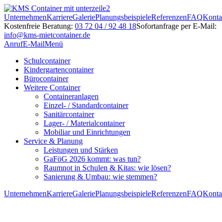
Unternehmen
Karriere
Galerie
Planungsbeispiele
Referenzen
FAQ
Konta
Kostenfreie Beratung:
03 72 04 / 92 48 18
Sofortanfrage per E-Mail:
info@kms-mietcontainer.de
Anruf
E-Mail
Menü
Schulcontainer
Kindergartencontainer
Bürocontainer
Weitere Container
Containeranlagen
Einzel- / Standardcontainer
Sanitärcontainer
Lager- / Materialcontainer
Mobiliar und Einrichtungen
Service & Planung
Leistungen und Stärken
GaFöG 2026 kommt: was tun?
Raumnot in Schulen & Kitas: wie lösen?
Sanierung & Umbau: wie stemmen?
Unternehmen
Karriere
Galerie
Planungsbeispiele
Referenzen
FAQ
Konta