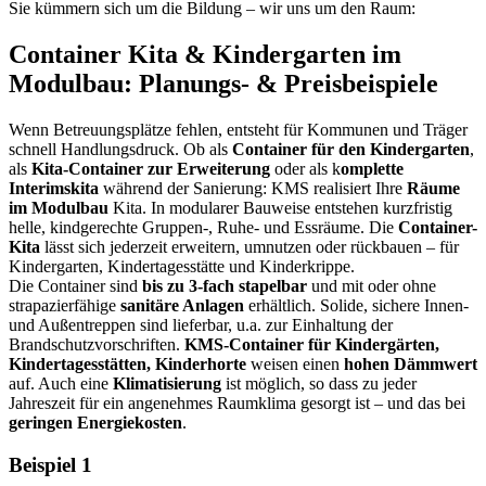
Sie kümmern sich um die Bildung – wir uns um den Raum:
Container Kita & Kindergarten im
Modulbau: Planungs- & Preisbeispiele
Wenn Betreuungsplätze fehlen, entsteht für Kommunen und Träger
schnell Handlungsdruck. Ob als
Container für den Kindergarten
,
als
Kita-Container zur Erweiterung
oder als k
omplette
Interimskita
während der Sanierung: KMS realisiert Ihre
Räume
im Modulbau
Kita. In modularer Bauweise entstehen kurzfristig
helle, kindgerechte Gruppen-, Ruhe- und Essräume. Die
Container-
Kita
lässt sich jederzeit erweitern, umnutzen oder rückbauen – für
Kindergarten, Kindertagesstätte und Kinderkrippe.
Die Container sind
bis zu 3-fach stapelbar
und mit oder ohne
strapazierfähige
sanitäre Anlagen
erhältlich. Solide, sichere Innen-
und Außentreppen sind lieferbar, u.a. zur Einhaltung der
Brandschutzvorschriften.
KMS-Container für Kindergärten,
Kindertagesstätten, Kinderhorte
weisen einen
hohen Dämmwert
auf. Auch eine
Klimatisierung
ist möglich, so dass zu jeder
Jahreszeit für ein angenehmes Raumklima gesorgt ist – und das bei
geringen Energiekosten
.
Beispiel 1