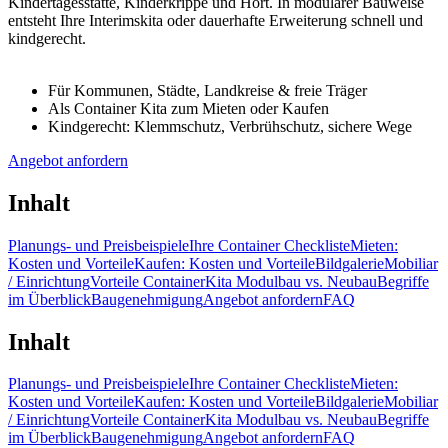
Kindertagesstätte, Kinderkrippe und Hort. In modularer Bauweise
entsteht Ihre Interimskita oder dauerhafte Erweiterung schnell und
kindgerecht.
Für Kommunen, Städte, Landkreise & freie Träger
Als Container Kita zum Mieten oder Kaufen
Kindgerecht: Klemmschutz, Verbrühschutz, sichere Wege
Angebot anfordern
Inhalt
Planungs- und Preisbeispiele
Ihre Container Checkliste
Mieten:
Kosten und Vorteile
Kaufen: Kosten und Vorteile
Bildgalerie
Mobiliar
/ Einrichtung
Vorteile Container
Kita Modulbau vs. Neubau
Begriffe
im Überblick
Baugenehmigung
Angebot anfordern
FAQ
Inhalt
Planungs- und Preisbeispiele
Ihre Container Checkliste
Mieten:
Kosten und Vorteile
Kaufen: Kosten und Vorteile
Bildgalerie
Mobiliar
/ Einrichtung
Vorteile Container
Kita Modulbau vs. Neubau
Begriffe
im Überblick
Baugenehmigung
Angebot anfordern
FAQ