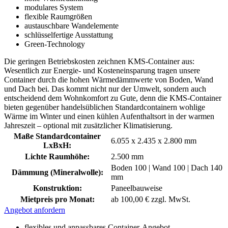
modulares System
flexible Raumgrößen
austauschbare Wandelemente
schlüsselfertige Ausstattung
Green-Technology
Die geringen Betriebskosten zeichnen KMS-Container aus:
Wesentlich zur Energie- und Kosteneinsparung tragen unsere
Container durch die hohen Wärmedämmwerte von Boden, Wand
und Dach bei. Das kommt nicht nur der Umwelt, sondern auch
entscheidend dem Wohnkomfort zu Gute, denn die KMS-Container
bieten gegenüber handelsüblichen Standardcontainern wohlige
Wärme im Winter und einen kühlen Aufenthaltsort in der warmen
Jahreszeit – optional mit zusätzlicher Klimatisierung.
Maße Standardcontainer
6.055 x 2.435 x 2.800 mm
LxBxH:
Lichte Raumhöhe:
2.500 mm
Boden 100 | Wand 100 | Dach 140
Dämmung (Mineralwolle):
mm
Konstruktion:
Paneelbauweise
Mietpreis pro Monat:
ab 100,00 € zzgl. MwSt.
Angebot anfordern
flexibles und anpassbares Container-Angebot