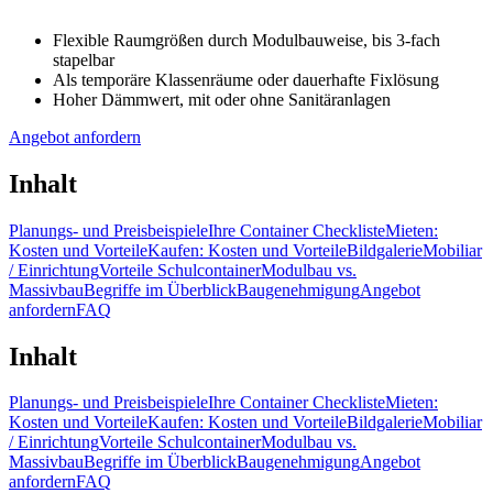
Flexible Raumgrößen durch Modulbauweise, bis 3-fach
stapelbar
Als temporäre Klassenräume oder dauerhafte Fixlösung
Hoher Dämmwert, mit oder ohne Sanitäranlagen
Angebot anfordern
Inhalt
Planungs- und Preisbeispiele
Ihre Container Checkliste
Mieten:
Kosten und Vorteile
Kaufen: Kosten und Vorteile
Bildgalerie
Mobiliar
/ Einrichtung
Vorteile Schulcontainer
Modulbau vs.
Massivbau
Begriffe im Überblick
Baugenehmigung
Angebot
anfordern
FAQ
Inhalt
Planungs- und Preisbeispiele
Ihre Container Checkliste
Mieten:
Kosten und Vorteile
Kaufen: Kosten und Vorteile
Bildgalerie
Mobiliar
/ Einrichtung
Vorteile Schulcontainer
Modulbau vs.
Massivbau
Begriffe im Überblick
Baugenehmigung
Angebot
anfordern
FAQ