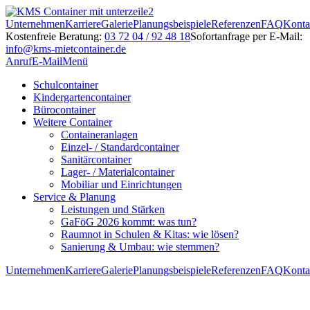
Unternehmen
Karriere
Galerie
Planungsbeispiele
Referenzen
FAQ
Konta
Kostenfreie Beratung:
03 72 04 / 92 48 18
Sofortanfrage per E-Mail:
info@kms-mietcontainer.de
Anruf
E-Mail
Menü
Schulcontainer
Kindergartencontainer
Bürocontainer
Weitere Container
Containeranlagen
Einzel- / Standardcontainer
Sanitärcontainer
Lager- / Materialcontainer
Mobiliar und Einrichtungen
Service & Planung
Leistungen und Stärken
GaFöG 2026 kommt: was tun?
Raumnot in Schulen & Kitas: wie lösen?
Sanierung & Umbau: wie stemmen?
Unternehmen
Karriere
Galerie
Planungsbeispiele
Referenzen
FAQ
Konta