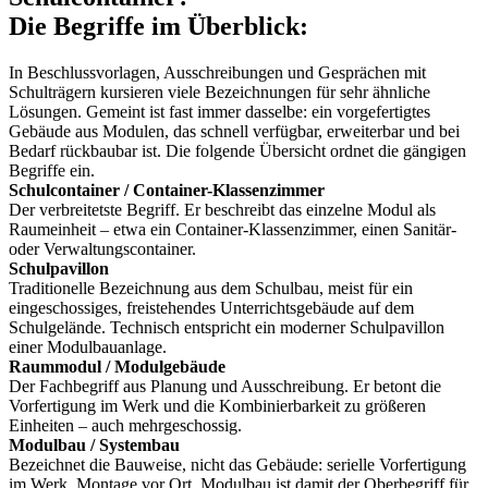
Die Begriffe im Überblick:
In Beschlussvorlagen, Ausschreibungen und Gesprächen mit
Schulträgern kursieren viele Bezeichnungen für sehr ähnliche
Lösungen. Gemeint ist fast immer dasselbe: ein vorgefertigtes
Gebäude aus Modulen, das schnell verfügbar, erweiterbar und bei
Bedarf rückbaubar ist. Die folgende Übersicht ordnet die gängigen
Begriffe ein.
Schulcontainer / Container-Klassenzimmer
Der verbreitetste Begriff. Er beschreibt das einzelne Modul als
Raumeinheit – etwa ein Container-Klassenzimmer, einen Sanitär-
oder Verwaltungscontainer.
Schulpavillon
Traditionelle Bezeichnung aus dem Schulbau, meist für ein
eingeschossiges, freistehendes Unterrichtsgebäude auf dem
Schulgelände. Technisch entspricht ein moderner Schulpavillon
einer Modulbauanlage.
Raummodul / Modulgebäude
Der Fachbegriff aus Planung und Ausschreibung. Er betont die
Vorfertigung im Werk und die Kombinierbarkeit zu größeren
Einheiten – auch mehrgeschossig.
Modulbau / Systembau
Bezeichnet die Bauweise, nicht das Gebäude: serielle Vorfertigung
im Werk, Montage vor Ort. Modulbau ist damit der Oberbegriff für