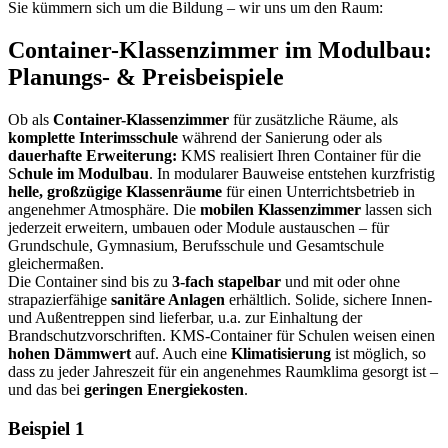
Sie kümmern sich um die Bildung – wir uns um den Raum:
Container-Klassenzimmer im Modulbau:
Planungs- & Preisbeispiele
Ob als
Container-Klassenzimmer
für zusätzliche Räume, als
komplette Interimsschule
während der Sanierung oder als
dauerhafte Erweiterung:
KMS realisiert Ihren Container für die
S
chule im Modulbau
. In modularer Bauweise entstehen kurzfristig
helle, großzügige Klassenräume
für einen Unterrichtsbetrieb in
angenehmer Atmosphäre. Die
mobilen Klassenzimmer
lassen sich
jederzeit erweitern, umbauen oder Module austauschen – für
Grundschule, Gymnasium, Berufsschule und Gesamtschule
gleichermaßen.
Die Container sind bis zu
3-fach stapelbar
und mit oder ohne
strapazierfähige
sanitäre Anlagen
erhältlich. Solide, sichere Innen-
und Außentreppen sind lieferbar, u.a. zur Einhaltung der
Brandschutzvorschriften. KMS-Container für Schulen weisen einen
hohen Dämmwert
auf. Auch eine
Klimatisierung
ist möglich, so
dass zu jeder Jahreszeit für ein angenehmes Raumklima gesorgt ist –
und das bei
geringen Energiekosten
.
Beispiel 1