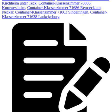
Kirchheim unter Teck
,
Container-Klassenzimmer 70806
Kornwestheim
,
Container-Klassenzimmer 71686 Remseck am
Neckar
,
Container-Klassenzimmer 71063 Sindelfingen
,
Container-
Klassenzimmer 71638 Ludwigsburg