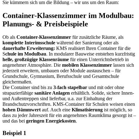
Sie kümmern sich um die Bildung – wir uns um den Raum:
Container-Klassenzimmer im Modulbau:
Planungs- & Preisbeispiele
Ob als
Container-Klassenzimmer
für zusätzliche Räume, als
komplette Interimsschule
während der Sanierung oder als
dauerhafte Erweiterung:
KMS realisiert Ihren Container für die
S
chule im Modulbau
. In modularer Bauweise entstehen kurzfristig
helle, großzügige Klassenräume
für einen Unterrichtsbetrieb in
angenehmer Atmosphäre. Die
mobilen Klassenzimmer
lassen sich
jederzeit erweitern, umbauen oder Module austauschen – für
Grundschule, Gymnasium, Berufsschule und Gesamtschule
gleichermaßen.
Die Container sind bis zu
3-fach stapelbar
und mit oder ohne
strapazierfähige
sanitäre Anlagen
erhältlich. Solide, sichere Innen-
und Außentreppen sind lieferbar, u.a. zur Einhaltung der
Brandschutzvorschriften. KMS-Container für Schulen weisen einen
hohen Dämmwert
auf. Auch eine
Klimatisierung
ist möglich, so
dass zu jeder Jahreszeit für ein angenehmes Raumklima gesorgt ist –
und das bei
geringen Energiekosten
.
Beispiel 1