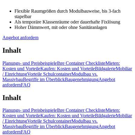
Flexible Raumgrößen durch Modulbauweise, bis 3-fach
stapelbar
Als temporäre Klassenräume oder dauerhafte Fixlösung
Hoher Dämmwert, mit oder ohne Sanitäranlagen
Angebot anfordern
Inhalt
Planungs- und Preisbeispiele
Ihre Container Checkliste
Mieten:
Kosten und Vorteile
Kaufen: Kosten und Vorteile
Bildgalerie
Mobiliar
/ Einrichtung
Vorteile Schulcontainer
Modulbau vs.
Massivbau
Begriffe im Überblick
Baugenehmigung
Angebot
anfordern
FAQ
Inhalt
Planungs- und Preisbeispiele
Ihre Container Checkliste
Mieten:
Kosten und Vorteile
Kaufen: Kosten und Vorteile
Bildgalerie
Mobiliar
/ Einrichtung
Vorteile Schulcontainer
Modulbau vs.
Massivbau
Begriffe im Überblick
Baugenehmigung
Angebot
anfordern
FAQ