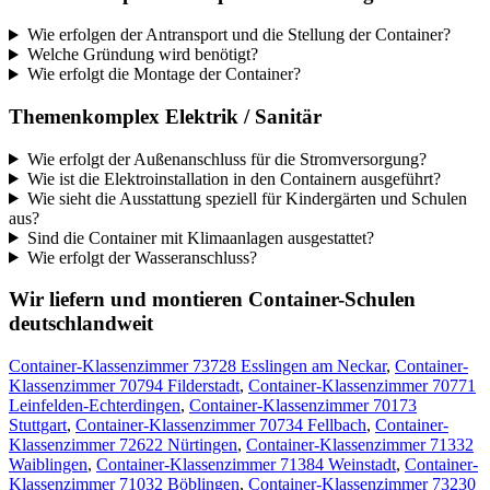
Wie erfolgen der Antransport und die Stellung der Container?
Welche Gründung wird benötigt?
Wie erfolgt die Montage der Container?
Themenkomplex Elektrik / Sanitär
Wie erfolgt der Außenanschluss für die Stromversorgung?
Wie ist die Elektroinstallation in den Containern ausgeführt?
Wie sieht die Ausstattung speziell für Kindergärten und Schulen
aus?
Sind die Container mit Klimaanlagen ausgestattet?
Wie erfolgt der Wasseranschluss?
Wir liefern und montieren Container-Schulen
deutschlandweit
Container-Klassenzimmer 73728 Esslingen am Neckar
,
Container-
Klassenzimmer 70794 Filderstadt
,
Container-Klassenzimmer 70771
Leinfelden-Echterdingen
,
Container-Klassenzimmer 70173
Stuttgart
,
Container-Klassenzimmer 70734 Fellbach
,
Container-
Klassenzimmer 72622 Nürtingen
,
Container-Klassenzimmer 71332
Waiblingen
,
Container-Klassenzimmer 71384 Weinstadt
,
Container-
Klassenzimmer 71032 Böblingen
,
Container-Klassenzimmer 73230