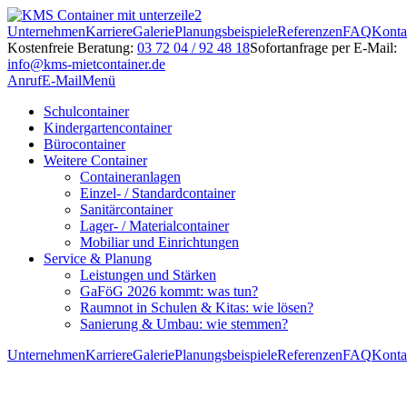
Unternehmen
Karriere
Galerie
Planungsbeispiele
Referenzen
FAQ
Konta
Kostenfreie Beratung:
03 72 04 / 92 48 18
Sofortanfrage per E-Mail:
info@kms-mietcontainer.de
Anruf
E-Mail
Menü
Schulcontainer
Kindergartencontainer
Bürocontainer
Weitere Container
Containeranlagen
Einzel- / Standardcontainer
Sanitärcontainer
Lager- / Materialcontainer
Mobiliar und Einrichtungen
Service & Planung
Leistungen und Stärken
GaFöG 2026 kommt: was tun?
Raumnot in Schulen & Kitas: wie lösen?
Sanierung & Umbau: wie stemmen?
Unternehmen
Karriere
Galerie
Planungsbeispiele
Referenzen
FAQ
Konta