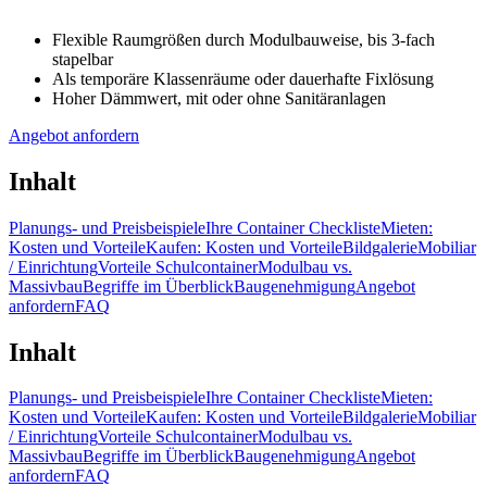
Flexible Raumgrößen durch Modulbauweise, bis 3-fach
stapelbar
Als temporäre Klassenräume oder dauerhafte Fixlösung
Hoher Dämmwert, mit oder ohne Sanitäranlagen
Angebot anfordern
Inhalt
Planungs- und Preisbeispiele
Ihre Container Checkliste
Mieten:
Kosten und Vorteile
Kaufen: Kosten und Vorteile
Bildgalerie
Mobiliar
/ Einrichtung
Vorteile Schulcontainer
Modulbau vs.
Massivbau
Begriffe im Überblick
Baugenehmigung
Angebot
anfordern
FAQ
Inhalt
Planungs- und Preisbeispiele
Ihre Container Checkliste
Mieten:
Kosten und Vorteile
Kaufen: Kosten und Vorteile
Bildgalerie
Mobiliar
/ Einrichtung
Vorteile Schulcontainer
Modulbau vs.
Massivbau
Begriffe im Überblick
Baugenehmigung
Angebot
anfordern
FAQ