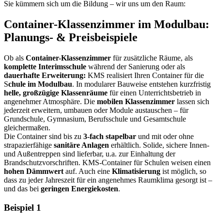
Sie kümmern sich um die Bildung – wir uns um den Raum:
Container-Klassenzimmer im Modulbau:
Planungs- & Preisbeispiele
Ob als
Container-Klassenzimmer
für zusätzliche Räume, als
komplette Interimsschule
während der Sanierung oder als
dauerhafte Erweiterung:
KMS realisiert Ihren Container für die
S
chule im Modulbau
. In modularer Bauweise entstehen kurzfristig
helle, großzügige Klassenräume
für einen Unterrichtsbetrieb in
angenehmer Atmosphäre. Die
mobilen Klassenzimmer
lassen sich
jederzeit erweitern, umbauen oder Module austauschen – für
Grundschule, Gymnasium, Berufsschule und Gesamtschule
gleichermaßen.
Die Container sind bis zu
3-fach stapelbar
und mit oder ohne
strapazierfähige
sanitäre Anlagen
erhältlich. Solide, sichere Innen-
und Außentreppen sind lieferbar, u.a. zur Einhaltung der
Brandschutzvorschriften. KMS-Container für Schulen weisen einen
hohen Dämmwert
auf. Auch eine
Klimatisierung
ist möglich, so
dass zu jeder Jahreszeit für ein angenehmes Raumklima gesorgt ist –
und das bei
geringen Energiekosten
.
Beispiel 1