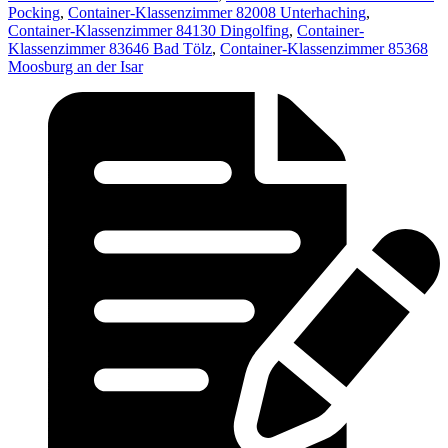
Pocking
,
Container-Klassenzimmer 82008 Unterhaching
,
Container-Klassenzimmer 84130 Dingolfing
,
Container-
Klassenzimmer 83646 Bad Tölz
,
Container-Klassenzimmer 85368
Moosburg an der Isar