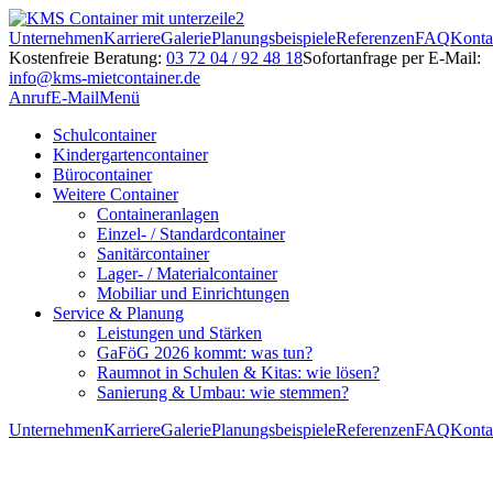
Unternehmen
Karriere
Galerie
Planungsbeispiele
Referenzen
FAQ
Konta
Kostenfreie Beratung:
03 72 04 / 92 48 18
Sofortanfrage per E-Mail:
info@kms-mietcontainer.de
Anruf
E-Mail
Menü
Schulcontainer
Kindergartencontainer
Bürocontainer
Weitere Container
Containeranlagen
Einzel- / Standardcontainer
Sanitärcontainer
Lager- / Materialcontainer
Mobiliar und Einrichtungen
Service & Planung
Leistungen und Stärken
GaFöG 2026 kommt: was tun?
Raumnot in Schulen & Kitas: wie lösen?
Sanierung & Umbau: wie stemmen?
Unternehmen
Karriere
Galerie
Planungsbeispiele
Referenzen
FAQ
Konta