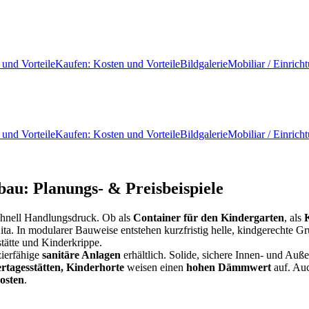
 und Vorteile
Kaufen: Kosten und Vorteile
Bildgalerie
Mobiliar / Einrich
 und Vorteile
Kaufen: Kosten und Vorteile
Bildgalerie
Mobiliar / Einrich
au: Planungs- & Preisbeispiele
chnell Handlungsdruck. Ob als
Container für den Kindergarten
, als
ta. In modularer Bauweise entstehen kurzfristig helle, kindgerechte 
tätte und Kinderkrippe.
zierfähige
sanitäre Anlagen
erhältlich. Solide, sichere Innen- und Auße
tagesstätten, Kinderhorte
weisen einen
hohen Dämmwert
auf. Au
osten
.