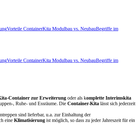
tung
Vorteile Container
Kita Modulbau vs. Neubau
Begriffe im
tung
Vorteile Container
Kita Modulbau vs. Neubau
Begriffe im
Kita-Container zur Erweiterung
oder als k
omplette Interimskita
Gruppen-, Ruhe- und Essräume. Die
Container-Kita
lässt sich jederzeit
ntreppen sind lieferbar, u.a. zur Einhaltung der
ch eine
Klimatisierung
ist möglich, so dass zu jeder Jahreszeit für ein