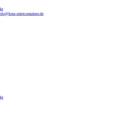
kt
nfo@kms-mietcontainer.de
kt