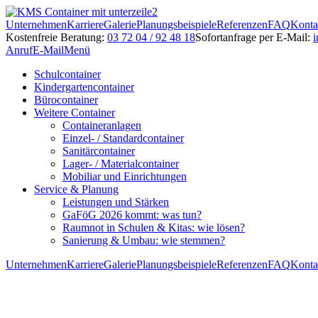
Unternehmen
Karriere
Galerie
Planungsbeispiele
Referenzen
FAQ
Konta
Kostenfreie Beratung:
03 72 04 / 92 48 18
Sofortanfrage per E-Mail:
i
Anruf
E-Mail
Menü
Schulcontainer
Kindergartencontainer
Bürocontainer
Weitere Container
Containeranlagen
Einzel- / Standardcontainer
Sanitärcontainer
Lager- / Materialcontainer
Mobiliar und Einrichtungen
Service & Planung
Leistungen und Stärken
GaFöG 2026 kommt: was tun?
Raumnot in Schulen & Kitas: wie lösen?
Sanierung & Umbau: wie stemmen?
Unternehmen
Karriere
Galerie
Planungsbeispiele
Referenzen
FAQ
Konta