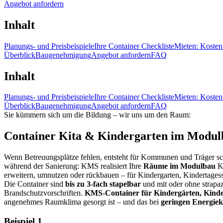
Angebot anfordern
Inhalt
Planungs- und Preisbeispiele
Ihre Container Checkliste
Mieten: Kosten
Überblick
Baugenehmigung
Angebot anfordern
FAQ
Inhalt
Planungs- und Preisbeispiele
Ihre Container Checkliste
Mieten: Kosten
Überblick
Baugenehmigung
Angebot anfordern
FAQ
Sie kümmern sich um die Bildung – wir uns um den Raum:
Container Kita & Kindergarten im Modulb
Wenn Betreuungsplätze fehlen, entsteht für Kommunen und Träger s
während der Sanierung: KMS realisiert Ihre
Räume im Modulbau
Ki
erweitern, umnutzen oder rückbauen – für Kindergarten, Kindertagess
Die Container sind
bis zu 3-fach stapelbar
und mit oder ohne strapa
Brandschutzvorschriften.
KMS-Container für Kindergärten, Kinder
angenehmes Raumklima gesorgt ist – und das bei
geringen Energiek
Beispiel 1