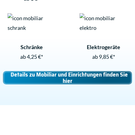
Schränke
Elektrogeräte
ab 4,25 €*
ab 9,85 €*
Details zu Mobiliar und Einrichtungen finden Sie
hier