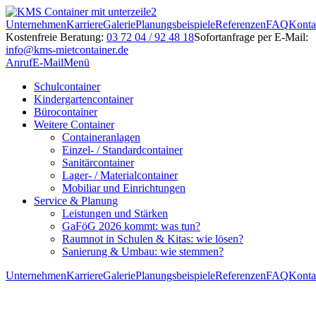
Unternehmen
Karriere
Galerie
Planungsbeispiele
Referenzen
FAQ
Konta
Kostenfreie Beratung:
03 72 04 / 92 48 18
Sofortanfrage per E-Mail:
info@kms-mietcontainer.de
Anruf
E-Mail
Menü
Schulcontainer
Kindergartencontainer
Bürocontainer
Weitere Container
Containeranlagen
Einzel- / Standardcontainer
Sanitärcontainer
Lager- / Materialcontainer
Mobiliar und Einrichtungen
Service & Planung
Leistungen und Stärken
GaFöG 2026 kommt: was tun?
Raumnot in Schulen & Kitas: wie lösen?
Sanierung & Umbau: wie stemmen?
Unternehmen
Karriere
Galerie
Planungsbeispiele
Referenzen
FAQ
Konta