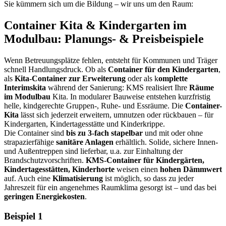
Sie kümmern sich um die Bildung – wir uns um den Raum:
Container Kita & Kindergarten im
Modulbau: Planungs- & Preisbeispiele
Wenn Betreuungsplätze fehlen, entsteht für Kommunen und Träger
schnell Handlungsdruck. Ob als
Container für den Kindergarten
,
als
Kita-Container zur Erweiterung
oder als k
omplette
Interimskita
während der Sanierung: KMS realisiert Ihre
Räume
im Modulbau
Kita. In modularer Bauweise entstehen kurzfristig
helle, kindgerechte Gruppen-, Ruhe- und Essräume. Die
Container-
Kita
lässt sich jederzeit erweitern, umnutzen oder rückbauen – für
Kindergarten, Kindertagesstätte und Kinderkrippe.
Die Container sind
bis zu 3-fach stapelbar
und mit oder ohne
strapazierfähige
sanitäre Anlagen
erhältlich. Solide, sichere Innen-
und Außentreppen sind lieferbar, u.a. zur Einhaltung der
Brandschutzvorschriften.
KMS-Container für Kindergärten,
Kindertagesstätten, Kinderhorte
weisen einen
hohen Dämmwert
auf. Auch eine
Klimatisierung
ist möglich, so dass zu jeder
Jahreszeit für ein angenehmes Raumklima gesorgt ist – und das bei
geringen Energiekosten
.
Beispiel 1