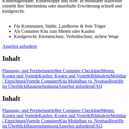
Kindertagesstätte, Kinderkrippe und Hort. In modularer Bauweise
entsteht Ihre Interimskita oder dauerhafte Erweiterung schnell und
kindgerecht.
Für Kommunen, Städte, Landkreise & freie Träger
Als Container Kita zum Mieten oder Kaufen
Kindgerecht: Klemmschutz, Verbrühschutz, sichere Wege
Angebot anfordern
Inhalt
Planungs- und Preisbeispiele
Ihre Container Checkliste
Mieten:
Kosten und Vorteile
Kaufen: Kosten und Vorteile
Bildgalerie
Mobiliar
/ Einrichtung
Vorteile Container
Kita Modulbau vs. Neubau
Begriffe
im Überblick
Baugenehmigung
Angebot anfordern
FAQ
Inhalt
Planungs- und Preisbeispiele
Ihre Container Checkliste
Mieten:
Kosten und Vorteile
Kaufen: Kosten und Vorteile
Bildgalerie
Mobiliar
/ Einrichtung
Vorteile Container
Kita Modulbau vs. Neubau
Begriffe
im Überblick
Baugenehmigung
Angebot anfordern
FAQ