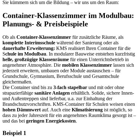
Sie kümmern sich um die Bildung – wir uns um den Raum:
Container-Klassenzimmer im Modulbau:
Planungs- & Preisbeispiele
Ob als
Container-Klassenzimmer
für zusätzliche Räume, als
komplette Interimsschule
während der Sanierung oder als
dauerhafte Erweiterung:
KMS realisiert Ihren Container für die
S
chule im Modulbau
. In modularer Bauweise entstehen kurzfristig
helle, großzügige Klassenräume
für einen Unterrichtsbetrieb in
angenehmer Atmosphäre. Die
mobilen Klassenzimmer
lassen sich
jederzeit erweitern, umbauen oder Module austauschen – für
Grundschule, Gymnasium, Berufsschule und Gesamtschule
gleichermaßen.
Die Container sind bis zu
3-fach stapelbar
und mit oder ohne
strapazierfähige
sanitäre Anlagen
erhältlich. Solide, sichere Innen-
und Außentreppen sind lieferbar, u.a. zur Einhaltung der
Brandschutzvorschriften. KMS-Container für Schulen weisen einen
hohen Dämmwert
auf. Auch eine
Klimatisierung
ist möglich, so
dass zu jeder Jahreszeit für ein angenehmes Raumklima gesorgt ist –
und das bei
geringen Energiekosten
.
Beispiel 1