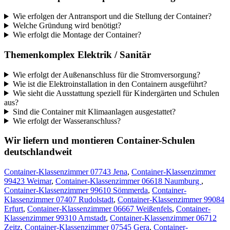
Wie erfolgen der Antransport und die Stellung der Container?
Welche Gründung wird benötigt?
Wie erfolgt die Montage der Container?
Themenkomplex Elektrik / Sanitär
Wie erfolgt der Außenanschluss für die Stromversorgung?
Wie ist die Elektroinstallation in den Containern ausgeführt?
Wie sieht die Ausstattung speziell für Kindergärten und Schulen
aus?
Sind die Container mit Klimaanlagen ausgestattet?
Wie erfolgt der Wasseranschluss?
Wir liefern und montieren Container-Schulen
deutschlandweit
Container-Klassenzimmer 07743 Jena
,
Container-Klassenzimmer
99423 Weimar
,
Container-Klassenzimmer 06618 Naumburg
,
Container-Klassenzimmer 99610 Sömmerda
,
Container-
Klassenzimmer 07407 Rudolstadt
,
Container-Klassenzimmer 99084
Erfurt
,
Container-Klassenzimmer 06667 Weißenfels
,
Container-
Klassenzimmer 99310 Arnstadt
,
Container-Klassenzimmer 06712
Zeitz
,
Container-Klassenzimmer 07545 Gera
,
Container-