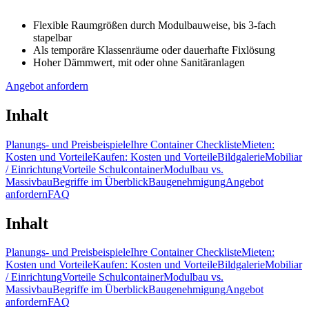
Flexible Raumgrößen durch Modulbauweise, bis 3-fach
stapelbar
Als temporäre Klassenräume oder dauerhafte Fixlösung
Hoher Dämmwert, mit oder ohne Sanitäranlagen
Angebot anfordern
Inhalt
Planungs- und Preisbeispiele
Ihre Container Checkliste
Mieten:
Kosten und Vorteile
Kaufen: Kosten und Vorteile
Bildgalerie
Mobiliar
/ Einrichtung
Vorteile Schulcontainer
Modulbau vs.
Massivbau
Begriffe im Überblick
Baugenehmigung
Angebot
anfordern
FAQ
Inhalt
Planungs- und Preisbeispiele
Ihre Container Checkliste
Mieten:
Kosten und Vorteile
Kaufen: Kosten und Vorteile
Bildgalerie
Mobiliar
/ Einrichtung
Vorteile Schulcontainer
Modulbau vs.
Massivbau
Begriffe im Überblick
Baugenehmigung
Angebot
anfordern
FAQ