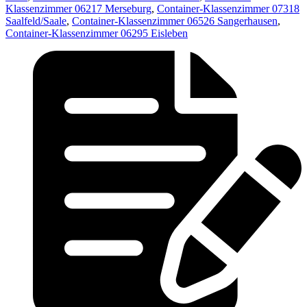
Klassenzimmer 06217 Merseburg
,
Container-Klassenzimmer 07318
Saalfeld/Saale
,
Container-Klassenzimmer 06526 Sangerhausen
,
Container-Klassenzimmer 06295 Eisleben