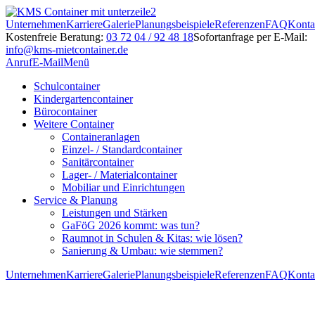
Unternehmen
Karriere
Galerie
Planungsbeispiele
Referenzen
FAQ
Konta
Kostenfreie Beratung:
03 72 04 / 92 48 18
Sofortanfrage per E-Mail:
info@kms-mietcontainer.de
Anruf
E-Mail
Menü
Schulcontainer
Kindergartencontainer
Bürocontainer
Weitere Container
Containeranlagen
Einzel- / Standardcontainer
Sanitärcontainer
Lager- / Materialcontainer
Mobiliar und Einrichtungen
Service & Planung
Leistungen und Stärken
GaFöG 2026 kommt: was tun?
Raumnot in Schulen & Kitas: wie lösen?
Sanierung & Umbau: wie stemmen?
Unternehmen
Karriere
Galerie
Planungsbeispiele
Referenzen
FAQ
Konta