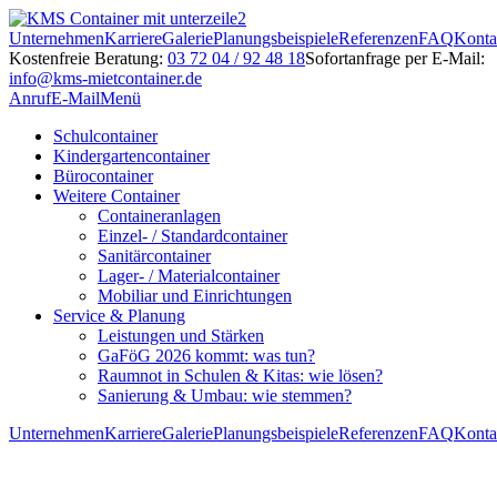
Unternehmen
Karriere
Galerie
Planungsbeispiele
Referenzen
FAQ
Konta
Kostenfreie Beratung:
03 72 04 / 92 48 18
Sofortanfrage per E-Mail:
info@kms-mietcontainer.de
Anruf
E-Mail
Menü
Schulcontainer
Kindergartencontainer
Bürocontainer
Weitere Container
Containeranlagen
Einzel- / Standardcontainer
Sanitärcontainer
Lager- / Materialcontainer
Mobiliar und Einrichtungen
Service & Planung
Leistungen und Stärken
GaFöG 2026 kommt: was tun?
Raumnot in Schulen & Kitas: wie lösen?
Sanierung & Umbau: wie stemmen?
Unternehmen
Karriere
Galerie
Planungsbeispiele
Referenzen
FAQ
Konta