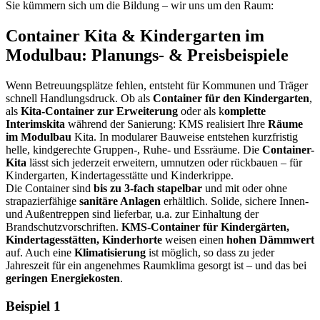
Sie kümmern sich um die Bildung – wir uns um den Raum:
Container Kita & Kindergarten im
Modulbau: Planungs- & Preisbeispiele
Wenn Betreuungsplätze fehlen, entsteht für Kommunen und Träger
schnell Handlungsdruck. Ob als
Container für den Kindergarten
,
als
Kita-Container zur Erweiterung
oder als k
omplette
Interimskita
während der Sanierung: KMS realisiert Ihre
Räume
im Modulbau
Kita. In modularer Bauweise entstehen kurzfristig
helle, kindgerechte Gruppen-, Ruhe- und Essräume. Die
Container-
Kita
lässt sich jederzeit erweitern, umnutzen oder rückbauen – für
Kindergarten, Kindertagesstätte und Kinderkrippe.
Die Container sind
bis zu 3-fach stapelbar
und mit oder ohne
strapazierfähige
sanitäre Anlagen
erhältlich. Solide, sichere Innen-
und Außentreppen sind lieferbar, u.a. zur Einhaltung der
Brandschutzvorschriften.
KMS-Container für Kindergärten,
Kindertagesstätten, Kinderhorte
weisen einen
hohen Dämmwert
auf. Auch eine
Klimatisierung
ist möglich, so dass zu jeder
Jahreszeit für ein angenehmes Raumklima gesorgt ist – und das bei
geringen Energiekosten
.
Beispiel 1