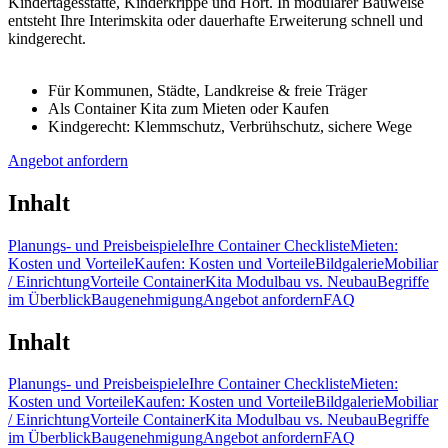
Kindertagesstätte, Kinderkrippe und Hort. In modularer Bauweise
entsteht Ihre Interimskita oder dauerhafte Erweiterung schnell und
kindgerecht.
Für Kommunen, Städte, Landkreise & freie Träger
Als Container Kita zum Mieten oder Kaufen
Kindgerecht: Klemmschutz, Verbrühschutz, sichere Wege
Angebot anfordern
Inhalt
Planungs- und Preisbeispiele
Ihre Container Checkliste
Mieten:
Kosten und Vorteile
Kaufen: Kosten und Vorteile
Bildgalerie
Mobiliar
/ Einrichtung
Vorteile Container
Kita Modulbau vs. Neubau
Begriffe
im Überblick
Baugenehmigung
Angebot anfordern
FAQ
Inhalt
Planungs- und Preisbeispiele
Ihre Container Checkliste
Mieten:
Kosten und Vorteile
Kaufen: Kosten und Vorteile
Bildgalerie
Mobiliar
/ Einrichtung
Vorteile Container
Kita Modulbau vs. Neubau
Begriffe
im Überblick
Baugenehmigung
Angebot anfordern
FAQ